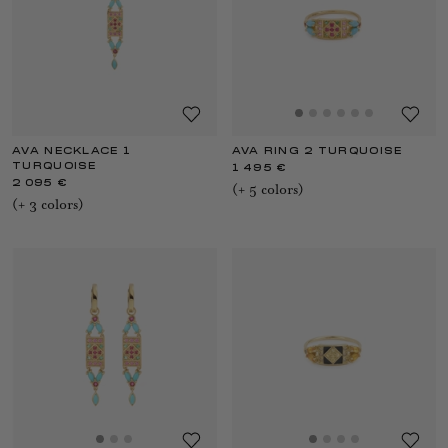
AVA NECKLACE 1
AVA RING 2 TURQUOISE
TURQUOISE
1 495 €
2 095 €
(+
5
color
s
)
(+
3
color
s
)