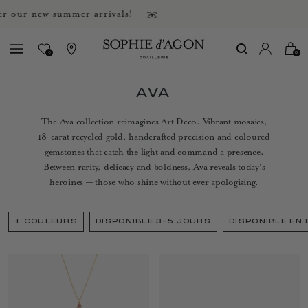
r new summer arrivals!
0
0
AVA
The Ava collection reimagines Art Deco. Vibrant mosaics,
18-carat recycled gold, handcrafted precision and coloured
gemstones that catch the light and command a presence.
Between rarity, delicacy and boldness, Ava reveals today's
heroines — those who shine without ever apologising.
+
COULEURS
DISPONIBLE 3-5 JOURS
DISPONIBLE EN