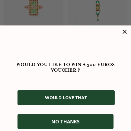
AVA RING 1 PINK
AVA NECKLACE 1 GREEN
1 995 €
2 095 €
(+
2
color
s
)
(+
3
color
s
)
WOULD YOU LIKE TO WIN A 300 EUROS
VOUCHER ?
WOULD LOVE THAT
NO THANKS