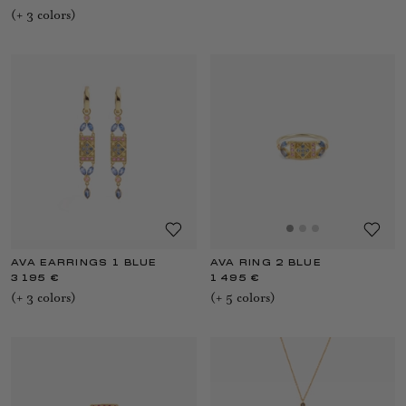
(+
3
color
s
)
AVA EARRINGS 1 BLUE
AVA RING 2 BLUE
3 195 €
1 495 €
(+
3
color
s
)
(+
5
color
s
)