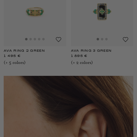
AVA RING 2 GREEN
AVA RING 3 GREEN
1 495 €
1 895 €
(+
5
color
s
)
(+
2
color
s
)