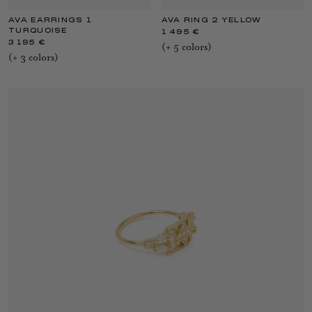
AVA EARRINGS 1
AVA RING 2 YELLOW
TURQUOISE
1 495 €
3 195 €
(+
5
color
s
)
(+
3
color
s
)