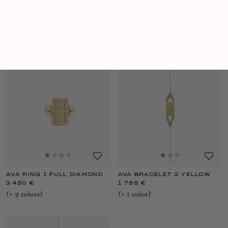
AVA RING 1 GREEN
AVA NECKLACE 1 FULL
DIAMOND
1 995 €
3 295 €
(+
2
color
s
)
(+
3
color
s
)
AVA RING 1 FULL DIAMOND
AVA BRACELET 2 YELLOW
3 450 €
1 795 €
(+
2
color
s
)
(+
1
color
)