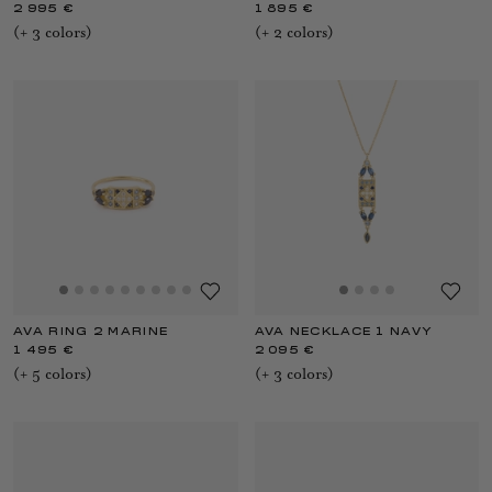
2 995 €
1 895 €
(+
3
color
s
)
(+
2
color
s
)
AVA RING 2 MARINE
AVA NECKLACE 1 NAVY
1 495 €
2 095 €
(+
5
color
s
)
(+
3
color
s
)