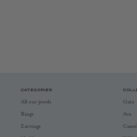
CATEGORIES
COLL
All our jewels
Gaia
Rings
Ava
Earrings
Camél