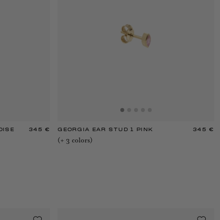
OISE
345 €
GEORGIA EAR STUD 1 PINK
345 €
(+
3
color
s
)