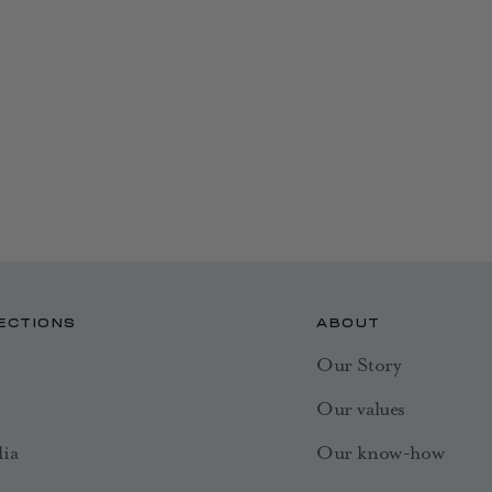
ECTIONS
ABOUT
Our Story
Our values
ia
Our know-how