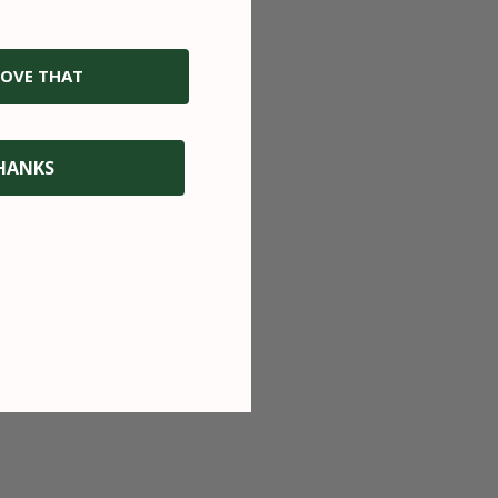
OVE THAT
HANKS
ERT
PAIEMENT 3 OU 4X SANS
FRAIS
 pour un
rsements
Paiement sécurisé via Visa, Mastercard,
s.
Amex ou Paypal. Paiement en 3 ou 4x
sans frais ou différé.