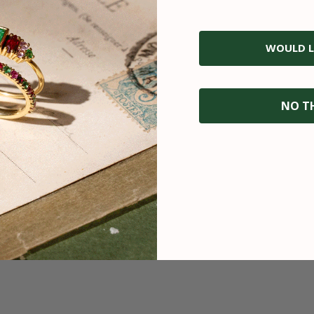
WOULD L
NO T
ISON SÉCURISÉE
RETOUR OFF
x de livraison avec succès est
Vous disposez de 30 jours
%. En cas de problème, vous
retour. Échanges et rembou
tégralement remboursé ou le
gratuits, en deux clic
bijou remplacé.