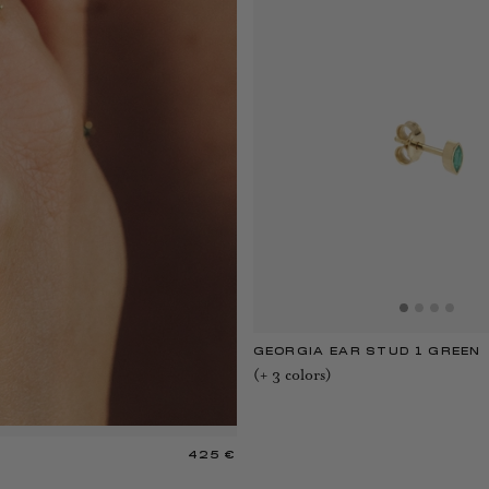
GEORGIA EAR STUD 1 GREEN
(+
3
color
s
)
425 €