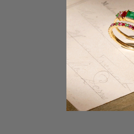
LIVRAISON OFFERTE
LIVRA
Nous envoyons vos bijoux
Notre tau
gratuitement, aux quatre coins du
de 99,99
monde. Les taxes et frais de douane
êtes in
sont inclus.