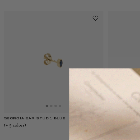
GEORGIA EAR STUD 1 BLUE
345 €
GEORGIA RING
(+
3
color
s
)
(+
3
color
s
)