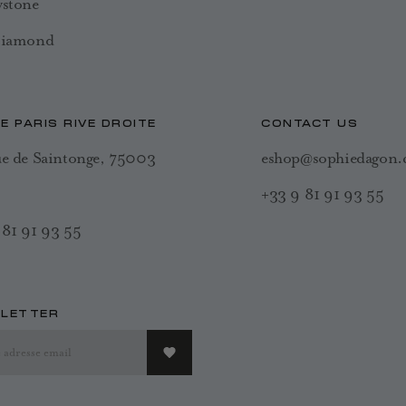
wstone
Diamond
E PARIS RIVE DROITE
CONTACT US
ue de Saintonge, 75003
eshop@sophiedagon
+33 9 81 91 93 55
 81 91 93 55
LETTER