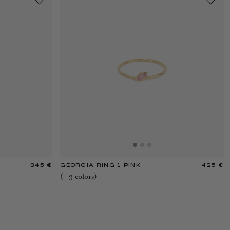
345 €
GEORGIA RING 1 PINK
425 €
(+
3
color
s
)