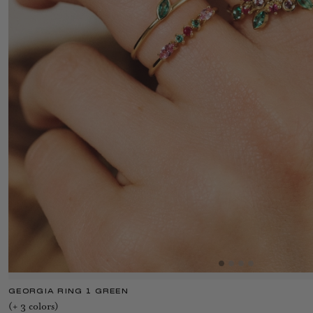
GEORGIA RING 1 GREEN
(+
3
color
s
)