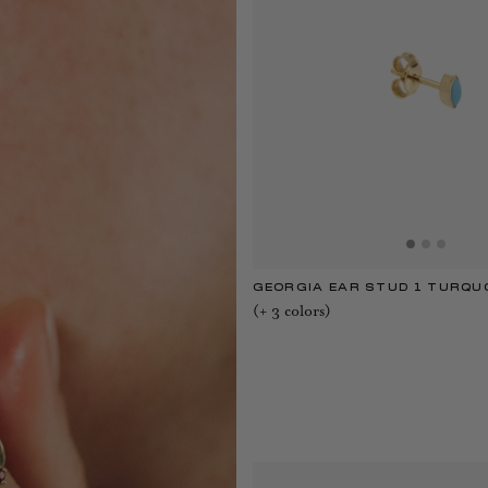
GEORGIA EAR STUD 1 TURQU
(+
3
color
s
)