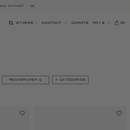
er arrivals!
STORES
CONTACT
COMPTE
FR
|
€
(
0
)
RECHERCHER
+
CATÉGORIES