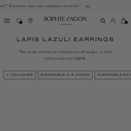
y? Discover our new summer arrivals!
0
0
LAPIS LAZULI EARRINGS
The stones used in our creations are all unique, so their
colours may vary slightly.
+
COULEURS
DISPONIBLE 3-5 JOURS
DISPONIBLE EN