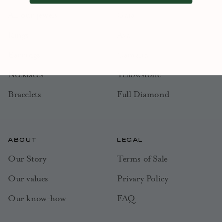
All our jewels
Gaia
Rings
Ava
Earrings
Camélia
Necklaces
Yellowstone
Bracelets
Full Diamond
ABOUT
LEGAL
Our Story
Terms of Sale
Our values
Privary Policy
Our know-how
FAQ