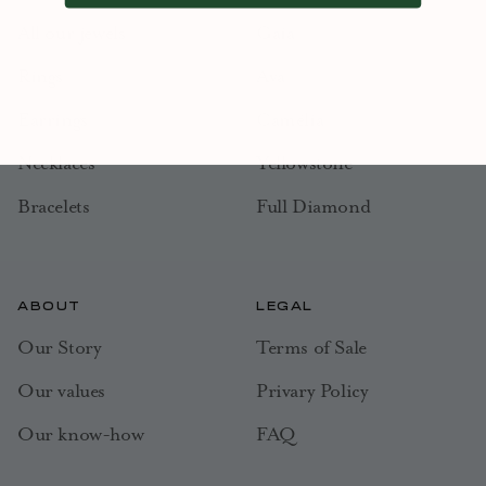
All our jewels
Gaia
Rings
Ava
Earrings
Camélia
Necklaces
Yellowstone
Bracelets
Full Diamond
ABOUT
LEGAL
Our Story
Terms of Sale
Our values
Privary Policy
Our know-how
FAQ