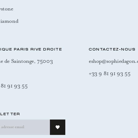
wstone
Diamond
IQUE PARIS RIVE DROITE
CONTACTEZ-NOUS
ue de Saintonge, 75003
eshop@sophiedagon
+33 9 81 91 93 55
 81 91 93 55
LETTER