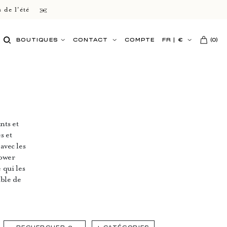
 de l'été
BOUTIQUES
CONTACT
COMPTE
FR
|
€
(
0
)
nts et
s et
avec les
lower
 qui les
mble de