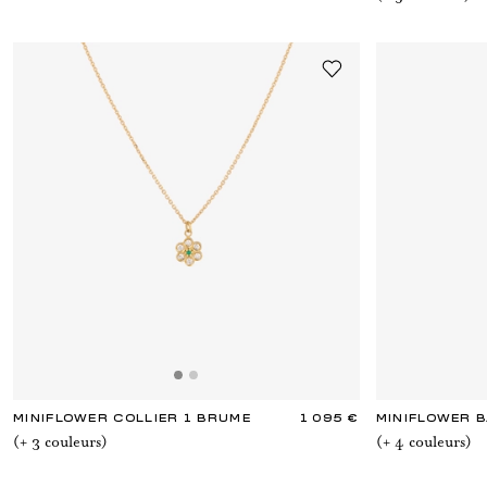
MINIFLOWER COLLIER 1 BRUME
1 095 €
MINIFLOWER B
(+
3
couleur
s
)
(+
4
couleur
s
)