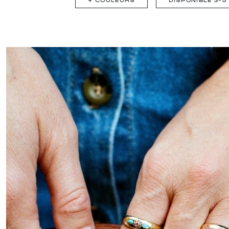
+
COULEURS
DISPONIBLE 3-
Page
1
Page
2