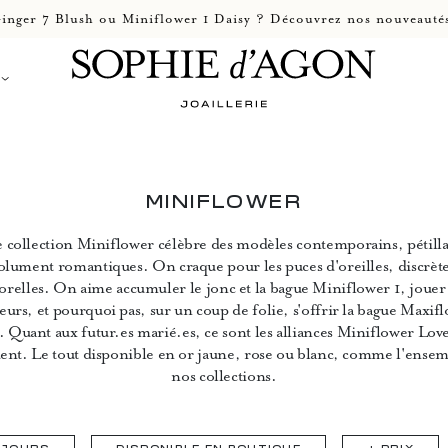
inger 7 Blush ou Miniflower 1 Daisy ? Découvrez nos nouveautés
MINIFLOWER
 collection Miniflower célèbre des modèles contemporains, pétilla
olument romantiques. On craque pour les puces d'oreilles, discrète
relles. On aime accumuler le jonc et la bague Miniflower 1, jouer 
eurs, et pourquoi pas, sur un coup de folie, s'offrir la bague Maxif
 Quant aux futur.es marié.es, ce sont les alliances Miniflower Love
ent. Le tout disponible en or jaune, rose ou blanc, comme l'ense
nos collections.