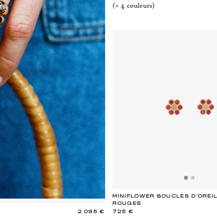
(+
4
couleur
s
)
MINIFLOWER BOUCLES D’OREI
ROUGES
2 095 €
725 €