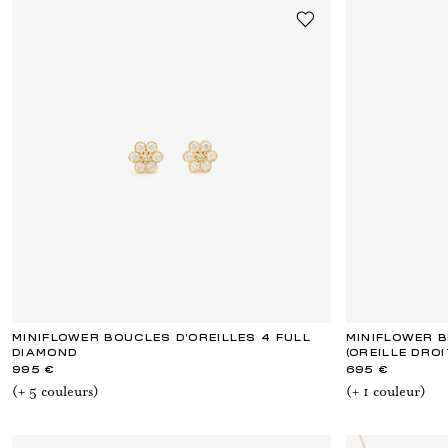
MINIFLOWER BOUCLES D'OREILLES 4 FULL
MINIFLOWER B
DIAMOND
(OREILLE DROI
995 €
695 €
(+
5
couleur
s
)
(+
1
couleur
)