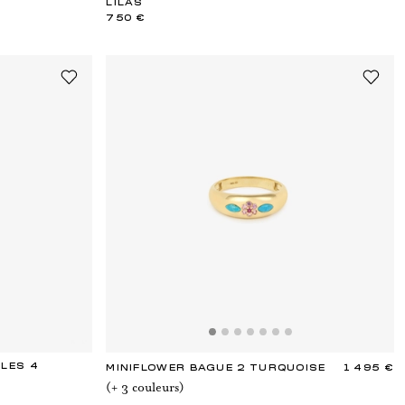
LILAS
750 €
LLES 4
MINIFLOWER BAGUE 2 TURQUOISE
1 495 €
(+
3
couleur
s
)