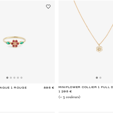
MINIFLOWER COLLIER 1 FULL 
BAGUE 1 ROUGE
895 €
1 295 €
(+
3
couleur
s
)