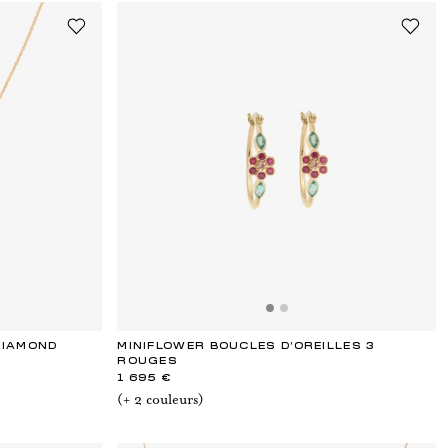
DIAMOND
MINIFLOWER BOUCLES D'OREILLES 3
ROUGES
1 695 €
(+
2
couleur
s
)