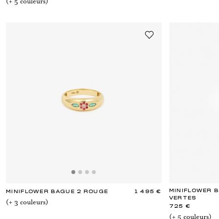
(+
5
couleur
s
)
MINIFLOWER B
MINIFLOWER BAGUE 2 ROUGE
1 495 €
VERTES
(+
3
couleur
s
)
725 €
(+
5
couleur
s
)