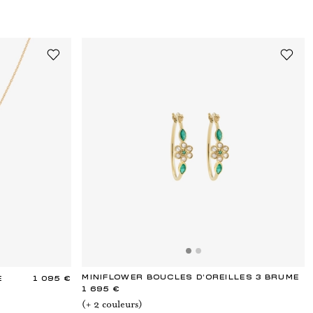
MINIFLOWER BOUCLES D'OREILLES 3 BRUME
E
1 095 €
1 695 €
(+
2
couleur
s
)