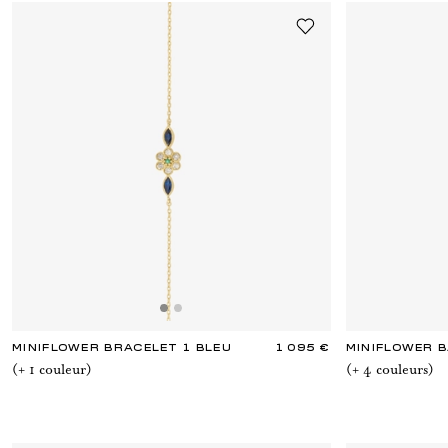
MINIFLOWER BRACELET 1 BLEU
1 095 €
MINIFLOWER 
(+
1
couleur
)
(+
4
couleur
s
)