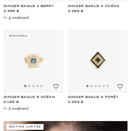
GINGER BAGUE 2 BERRY
GINGER BAGUE 4 OCÉAN
2 395 €
2 295 €
(+
4
couleur
s
)
NOUVEAU
GINGER BAGUE 5 OCÉAN
GINGER BAGUE 4 FORÊT
3 195 €
2 295 €
(+
2
couleur
s
)
ÉDITION LIMITÉE