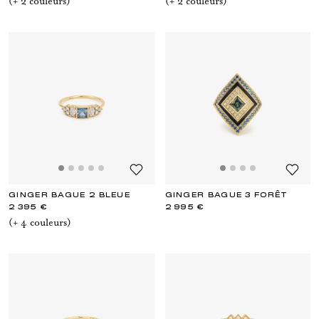
(+
2
couleur
s
)
(+
2
couleur
s
)
GINGER BAGUE 2 BLEUE
GINGER BAGUE 3 FORÊT
2 395 €
2 995 €
(+
4
couleur
s
)