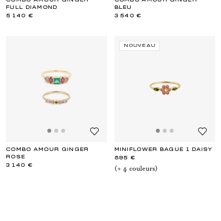
COMBO AMOUR GINGER
COMBO AMOUR GINGER
FULL DIAMOND
BLEU
5 140 €
3 540 €
NOUVEAU
COMBO AMOUR GINGER
MINIFLOWER BAGUE 1 DAISY
ROSE
895 €
3 140 €
(+
4
couleur
s
)