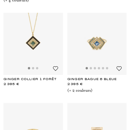
(+
4
couleur
s
)
GINGER COLLIER 1 FORÊT
GINGER BAGUE 6 BLEUE
2 395 €
2 395 €
(+
2
couleur
s
)