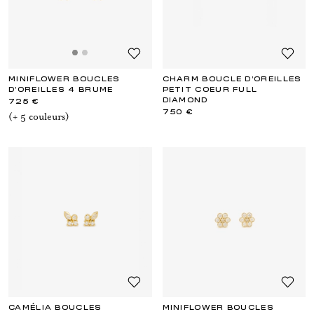
MINIFLOWER BOUCLES
CHARM BOUCLE D’OREILLES
D'OREILLES 4 BRUME
PETIT COEUR FULL
DIAMOND
725 €
750 €
(+
5
couleur
s
)
CAMÉLIA BOUCLES
MINIFLOWER BOUCLES