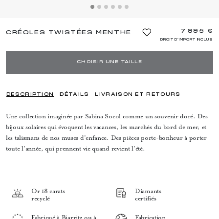
7 995 €
CRÉOLES TWISTÉES MENTHE
DROIT D'IMPORT INCLUS
CHOISIR UNE TAILLE
DESCRIPTION
DÉTAILS
LIVRAISON ET RETOURS
Une collection imaginée par Sabina Socol comme un souvenir doré. Des
bijoux solaires qui évoquent les vacances, les marchés du bord de mer, et
les talismans de nos muses d’enfance. Des pièces porte-bonheur à porter
toute l’année, qui prennent vie quand revient l’été.
Or 18 carats
Diamants
recyclé
certifiés
Fabriqué à Biarritz ou à
Fabrication