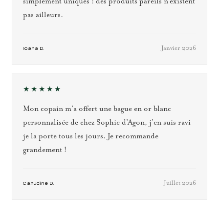
simplement uniques : des produits pareils n’existent
pas ailleurs.
Janvier 2026
Ioana D.
★★★★★
Mon copain m’a offert une bague en or blanc
personnalisée de chez Sophie d’Agon, j’en suis ravi
je la porte tous les jours. Je recommande
grandement !
Juillet 2026
Capucine D.