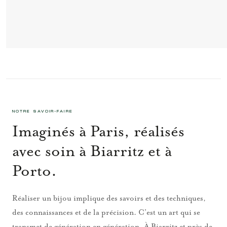
MINI BOUCLE D'OREILLES 2 FULL DIAMOND
532 €
NOTRE SAVOIR-FAIRE
Imaginés à Paris, réalisés
avec soin à Biarritz et à
Porto.
Réaliser un bijou implique des savoirs et des techniques,
des connaissances et de la précision. C’est un art qui se
transmet de génération en génération. À Biarritz et près de