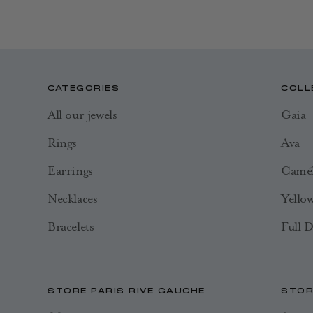
CATEGORIES
COLL
All our jewels
Gaia
Rings
Ava
Earrings
Camél
Necklaces
Yello
Bracelets
Full 
STORE PARIS RIVE GAUCHE
STOR