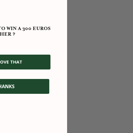
ERT
PAIEMENT 3 OU 4X SANS
O WIN A 300 EUROS
FRAIS
HER ?
 pour un
rsements
Paiement sécurisé via Visa, Mastercard,
s.
Amex ou Paypal. Paiement en 3 ou 4x
sans frais ou différé.
OVE THAT
HANKS