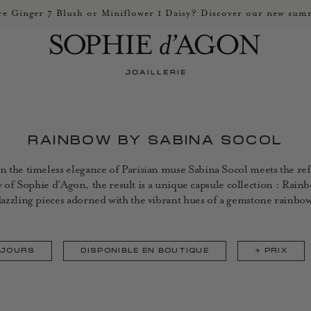
e Ginger 7 Blush or Miniflower 1 Daisy? Discover our new summ
RAINBOW BY SABINA SOCOL
 the timeless elegance of Parisian muse Sabina Socol meets the re
ry of Sophie d’Agon, the result is a unique capsule collection : Rainb
azzling pieces adorned with the vibrant hues of a gemstone rainbo
5 JOURS
DISPONIBLE EN BOUTIQUE
+
PRIX