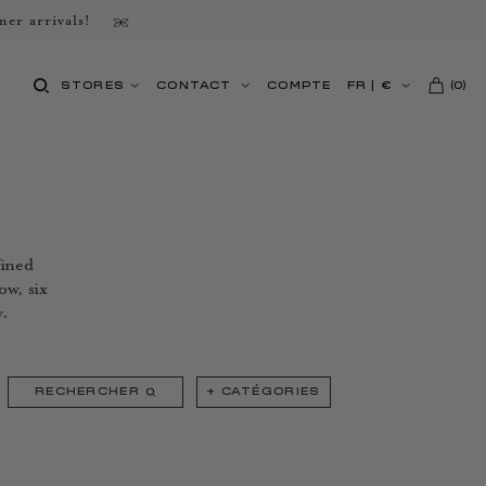
er arrivals!
STORES
CONTACT
COMPTE
FR
|
€
(
0
)
fined
ow, six
w.
RECHERCHER
+
CATÉGORIES