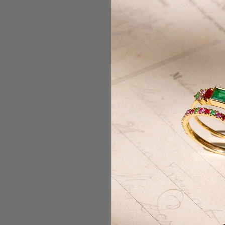
LIVRAISON OFFERTE
LIVRA
Nous envoyons vos bijoux
Notre tau
gratuitement, aux quatre coins du
de 99,99
monde. Les taxes et frais de douane
êtes in
sont inclus.