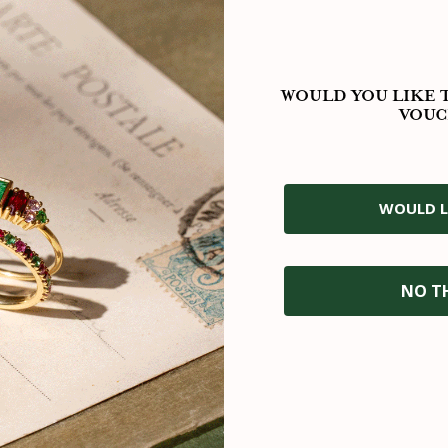
ISON SÉCURISÉE
RETOUR OFF
WOULD YOU LIKE T
VOUC
x de livraison avec succès est
Vous disposez de 30 jours
%. En cas de problème, vous
retour. Échanges et rembou
tégralement remboursé ou le
gratuits, en deux clic
bijou remplacé.
WOULD L
NO T