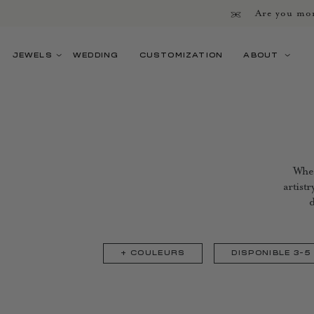
Are you mor
JEWELS
WEDDING
CUSTOMIZATION
ABOUT
When
artist
d
+
COULEURS
DISPONIBLE 3-