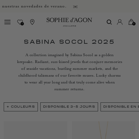
tras novedades de verano.
0
0
SABINA SOCOL 2025
A collection imagined by Sabina Socol as a golden
keepsake. Radiant, sun-kissed jewels that conjure memories
of seaside vacations, bustling summer markets, and the
childhood talismans of our favorite muses. Lucky charms
to wear all year long and that truly come alive when
summer returns.
+
COULEURS
DISPONIBLE 3-5 JOURS
DISPONIBLE EN