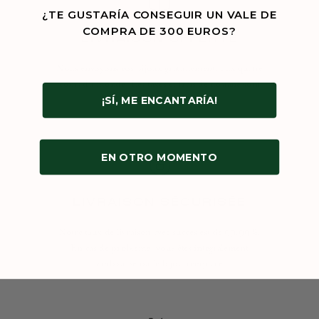
¿TE GUSTARÍA CONSEGUIR UN VALE DE
COMPRA DE 300 EUROS?
LIVRAISON OFFERTE
Nous envoyons vos bijoux gratuitement, aux quatre
coins du monde. Les taxes et frais de douane sont
inclus.
¡SÍ, ME ENCANTARÍA!
EN OTRO MOMENTO
LIVRAISON SÉCURISÉE
Notre taux de livraison avec succès est de 99,99%.
En cas de problème, vous êtes intégralement
remboursé ou le bijou remplacé.