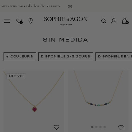
as novedades de verano.
0
0
SIN MEDIDA
+
COULEURS
DISPONIBLE 3-5 JOURS
DISPONIBLE EN
Page
1
Page
2
Page
3
NUEVO