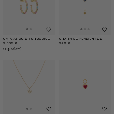
GAIA AROS 2 TURQUOISE
CHARM DE PENDIENTE 2
2 595 €
240 €
(+
4
color
s
)