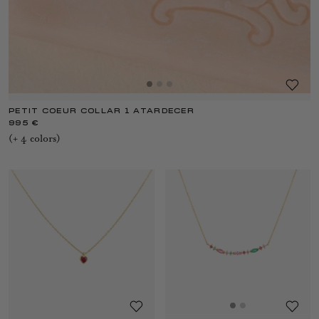
PETIT COEUR COLLAR 1 ATARDECER
995 €
(+
4
color
s
)