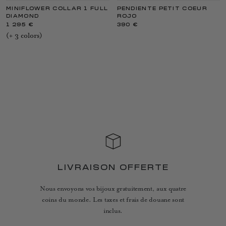
MINIFLOWER COLLAR 1 FULL
PENDIENTE PETIT COEUR
DIAMOND
ROJO
1 295 €
390 €
(+
3
color
s
)
LIVRAISON OFFERTE
Nous envoyons vos bijoux gratuitement, aux quatre
coins du monde. Les taxes et frais de douane sont
inclus.