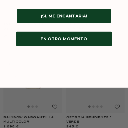
¡SÍ, ME ENCANTARÍA!
AVA COLLAR 1 VERDE
GAIA COLLAR 1 FULL
DIAMOND
2 095 €
1 995 €
(+
3
color
s
)
EN OTRO MOMENTO
(+
3
color
s
)
RAINBOW GARGANTILLA
GEORGIA PENDIENTE 1
MULTICOLOR
VERDE
1 895 €
345 €