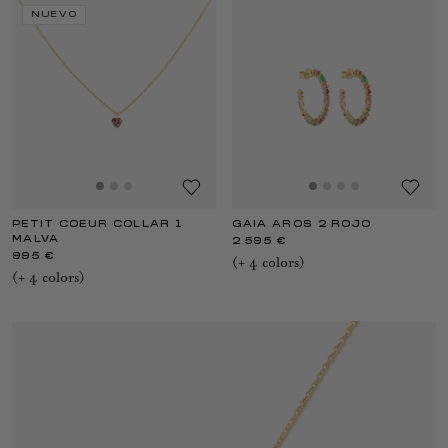
NUEVO
PETIT COEUR COLLAR 1
GAIA AROS 2 ROJO
MALVA
2 595 €
995 €
(+
4
color
s
)
(+
4
color
s
)