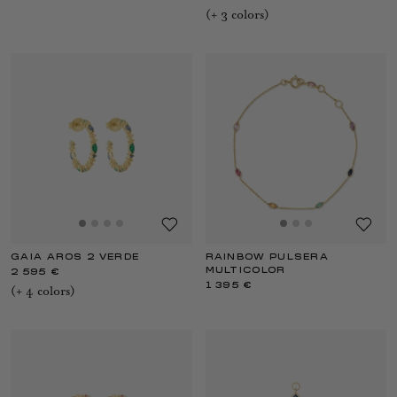
(+
3
color
s
)
GAIA AROS 2 VERDE
RAINBOW PULSERA
MULTICOLOR
2 595 €
1 395 €
(+
4
color
s
)