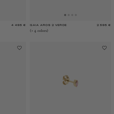
4 495 €
GAIA AROS 2 VERDE
2 595 €
(+
4
color
s
)