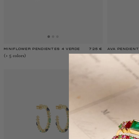
MINIFLOWER PENDIENTES 4 VERDE
725 €
AVA PENDIENT
(+
5
color
s
)
(+
3
color
s
)