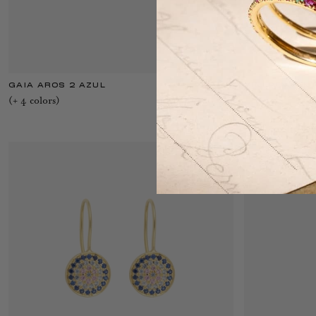
GAIA AROS 2 AZUL
2 295 €
MINI PENDIEN
(+
4
color
s
)