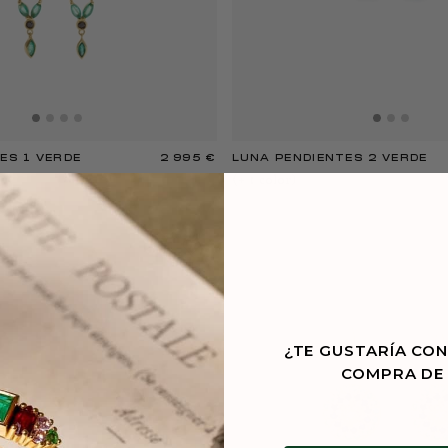
ES 1 VERDE
2 995 €
LUNA PENDIENTES 2 VERDE
(+
1
color
)
¿TE GUSTARÍA CON
COMPRA DE