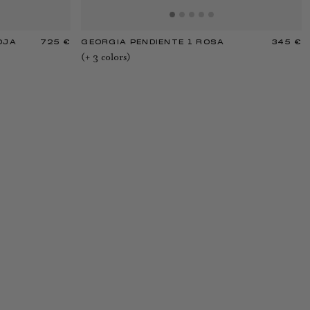
OJA
725 €
GEORGIA PENDIENTE 1 ROSA
345 €
(+
3
color
s
)