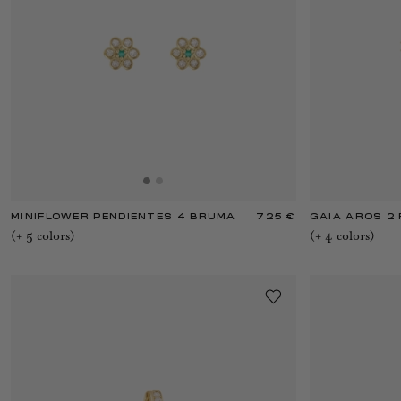
MINIFLOWER PENDIENTES 4 BRUMA
725 €
GAIA AROS 2
(+
5
color
s
)
(+
4
color
s
)