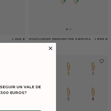
1 325 €
MINIFLOWER PENDIENTES 3 BRUMA
1 695 €
(+
2
color
s
)
SEGUIR UN VALE DE
 300 EUROS?