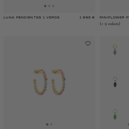
LUNA PENDIENTES 1 VERDE
1 995 €
MINIFLOWER P
(+
2
color
s
)