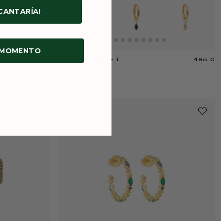
NCANTARÍA!
 MOMENTO
 VERDE
MINI PENDIENTE 1
495 €