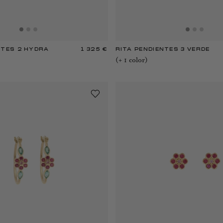
NTES 2 HYDRA
1 325 €
RITA PENDIENTES 3 VERDE
(+
1
color
)