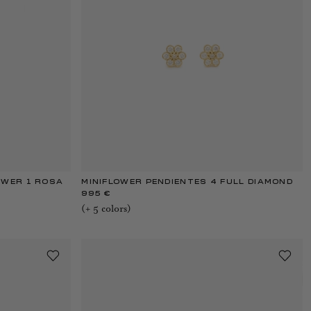
OWER 1 ROSA
MINIFLOWER PENDIENTES 4 FULL DIAMOND
995 €
(+
5
color
s
)