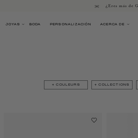
¿Eres más de G
JOYAS
BODA
PERSONALIZACIÓN
ACERCA DE
+
COULEURS
+
COLLECTIONS
Page
1
Page
2