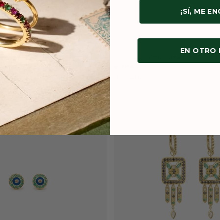
¡SÍ, ME E
EN OTRO
YELLOWSTONE PENDIENTES 3
TE PETIT COEUR ROJO
645 €
2 295 €
(+
1
color
)