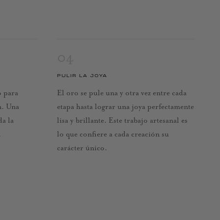
04
PULIR LA JOYA
o para
El oro se pule una y otra vez entre cada
n. Una
etapa hasta lograr una joya perfectamente
da la
lisa y brillante. Este trabajo artesanal es
.
lo que confiere a cada creación su
carácter único.