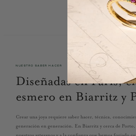
NUESTRO SABER HACER
Diseñadas en París, e
esmero en Biarritz y 
Crear una joya requiere saber hacer, técnica, conocimien
generación en generación. En Biarritz y cerca de Porto, n
nuestros artesanos y a la confianza que hemos forjado co