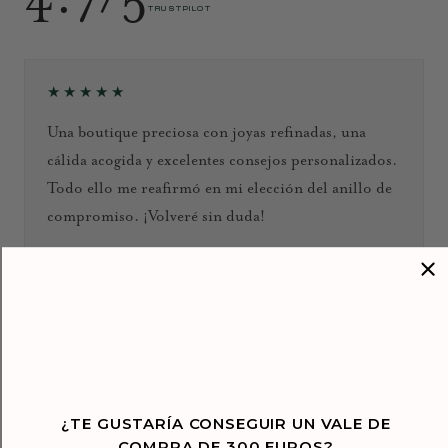
TRUSTPILOT
★★★★★
Una boutique preciosa con joyas refinadas, una
cálida acogida y excelentes consejos personalizados.
Todo ello me reafirmó en mi elección del anillo de
compromiso. ¡Volveré sin duda!
Septiembre de 2024
Jacky HENG
★★★★★
¡Una experiencia absolutamente maravillosa! He
¿TE GUSTARÍA CONSEGUIR UN VALE DE
comprado varias piezas en esta joyería y estoy
COMPRA DE 300 EUROS?