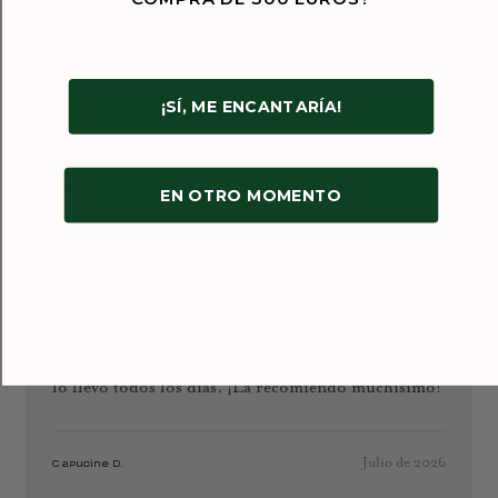
encantada con la calidad, el diseño y el cuidado
puesto en cada detalle. Las joyas son sencillamente
únicas: no existe nada parecido en ningún otro
¡SÍ, ME ENCANTARÍA!
sitio.
Enero de 2026
EN OTRO MOMENTO
Ioana D.
★★★★★
Mi novio me regaló un anillo personalizado de oro
blanco de Sophie d’Agon. Estoy encantada con él y
lo llevo todos los días. ¡La recomiendo muchísimo!
Julio de 2026
Capucine D.