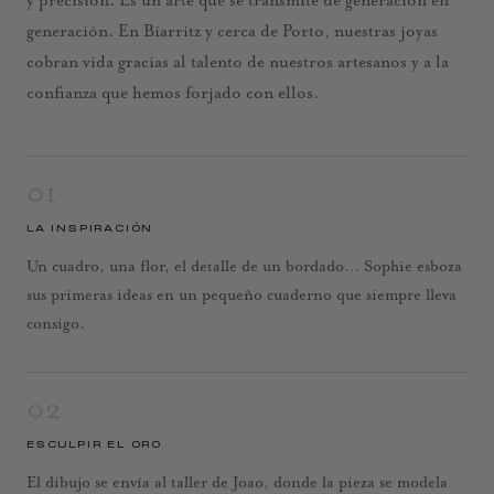
y precisión. Es un arte que se transmite de generación en
generación. En Biarritz y cerca de Porto, nuestras joyas
cobran vida gracias al talento de nuestros artesanos y a la
confianza que hemos forjado con ellos.
01
LA INSPIRACIÓN
Un cuadro, una flor, el detalle de un bordado… Sophie esboza
sus primeras ideas en un pequeño cuaderno que siempre lleva
consigo.
02
ESCULPIR EL ORO
El dibujo se envía al taller de Joao, donde la pieza se modela