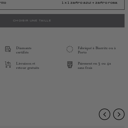
illo
1 x 1 zafiro azul + zafiro rosa
CHOISIR UNE TAILLE
Diamants
Fabriqué à Biarritz ou à
certifiés
Porto
Livraison et
Paiement en 3 ou 4x
retour gratuits
sans frais