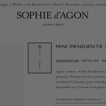
inger 7 Blush o de Miniflower 1 Daisy? Descubre nuestras noved
MINI PENDIENTE 
DESCRIPCIÓN
DETALLES
EN
Ligero y etéreo, el Mini Pendiente 
preciosas. El toque de color perfecto
pendientes Colección: joyas colorida
disponibles en 3 formas y una gama in
CHARM PARA PENDIENTE 3 (ESTILO)