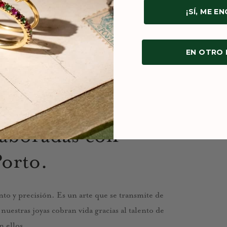
¡SÍ, ME E
EN OTRO
laboradas con
Porto.
to y precisión. Es un arte que se transmite de
uestras joyas cobran vida gracias al talento de
n ellos.