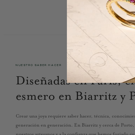
NUESTRO SABER HACER
Diseñadas en París, e
esmero en Biarritz y 
Crear una joya requiere saber hacer, técnica, conocimien
generación en generación. En Biarritz y cerca de Porto, n
nuestros artesanos y a la confianza que hemos forjado co