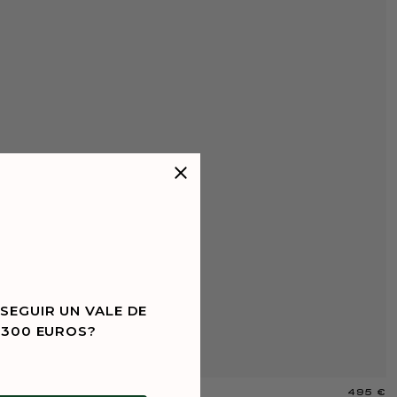
SEGUIR UN VALE DE
 300 EUROS?
495 €
M