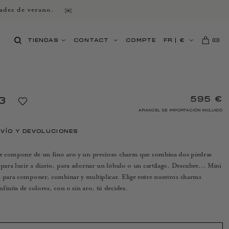
ades de verano.
TIENDAS
CONTACT
COMPTE
FR
|
€
(
0
)
595 €
3
ARANCEL DE IMPORTACIÓN INCLUIDO
VÍO Y DEVOLUCIONES
3 se compone de un fino aro y un precioso charm que combina dos piedras
 para lucir a diario, para adornar un lóbulo o un cartílago. Descubre... Mini
s para componer, combinar y multiplicar. Elige entre nuestros charms
finita de colores, con o sin aro, tú decides.