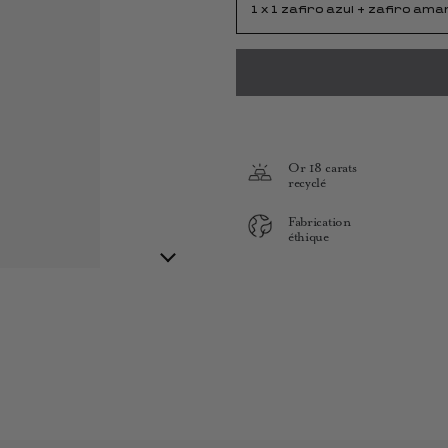
1 x 1 zafiro azul + zafiro amar
Or 18 carats
recyclé
Fabrication
éthique