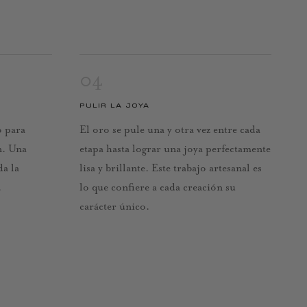
04
PULIR LA JOYA
o para
El oro se pule una y otra vez entre cada
n. Una
etapa hasta lograr una joya perfectamente
da la
lisa y brillante. Este trabajo artesanal es
.
lo que confiere a cada creación su
carácter único.