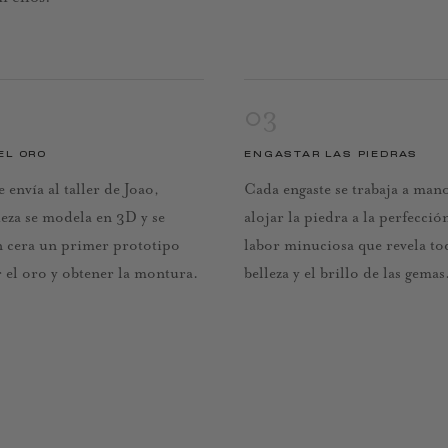
03
EL ORO
ENGASTAR LAS PIEDRAS
e envía al taller de Joao,
Cada engaste se trabaja a man
eza se modela en 3D y se
alojar la piedra a la perfecció
 cera un primer prototipo
labor minuciosa que revela to
 el oro y obtener la montura.
belleza y el brillo de las gemas