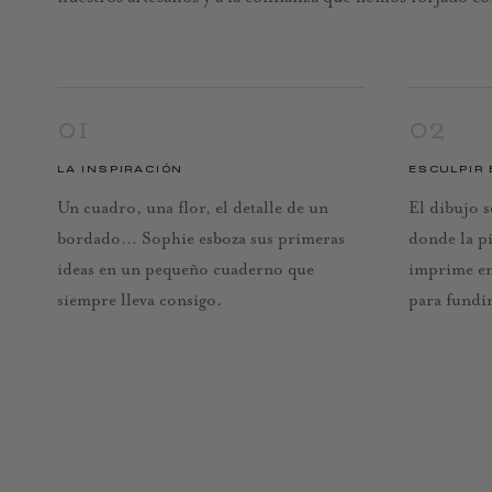
01
02
LA INSPIRACIÓN
ESCULPIR 
Un cuadro, una flor, el detalle de un
El dibujo s
bordado… Sophie esboza sus primeras
donde la pi
ideas en un pequeño cuaderno que
imprime en
siempre lleva consigo.
para fundir