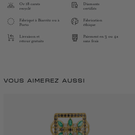
Or 18 carats
Diamants
recyclé
certifiés
Fabriqué à Biarritz ou à
Fabrication
Porto
éthique
Livraison et
Paiement en 3 ou 4x
retour gratuits
sans frais
VOUS AIMEREZ AUSSI