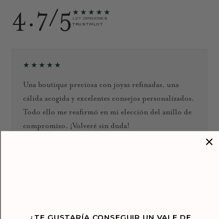
4.7/5
★★★★★
127 OPINIONES
TRUSTPILOT
★★★★★
Una boutique preciosa con joyas refinadas, una
cálida acogida y excelentes consejos personalizados.
Todo ello me reafirmó en mi elección del anillo de
compromiso. ¡Volveré sin duda!
Septiembre de 2024
Jacky HENG
★★★★★
¿TE GUSTARÍA CONSEGUIR UN VALE DE