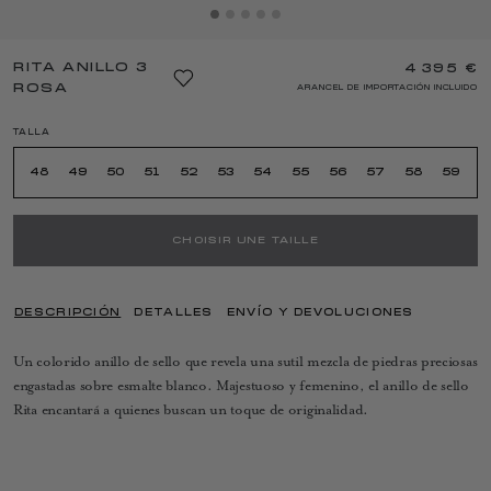
RITA ANILLO 3
4 395 €
ROSA
ARANCEL DE IMPORTACIÓN INCLUIDO
TALLA
48
49
50
51
52
53
54
55
56
57
58
59
6
CHOISIR UNE TAILLE
DESCRIPCIÓN
DETALLES
ENVÍO Y DEVOLUCIONES
Un colorido anillo de sello que revela una sutil mezcla de piedras preciosas
engastadas sobre esmalte blanco. Majestuoso y femenino, el anillo de sello
Rita encantará a quienes buscan un toque de originalidad.