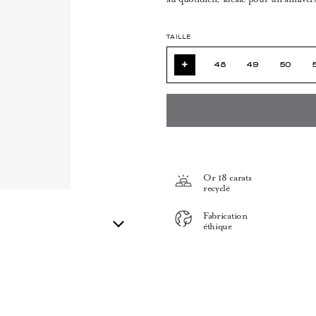
TAILLE
+
48
49
50
Or 18 carats
recyclé
Fabrication
éthique