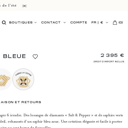
 de l'été
BOUTIQUES
CONTACT
COMPTE
FR
|
€
(
0
)
2 395 €
6 BLEUE
DROIT D'IMPORT INCLUS
RAISON ET RETOURS
er 6 irradie. Des losanges de diamants « Salt & Pepper » et de saphirs verts
leil, rehaussés d’un saphir bleu azur. Une création élégante et facile à porter
aire ou une bague de fiançailles.