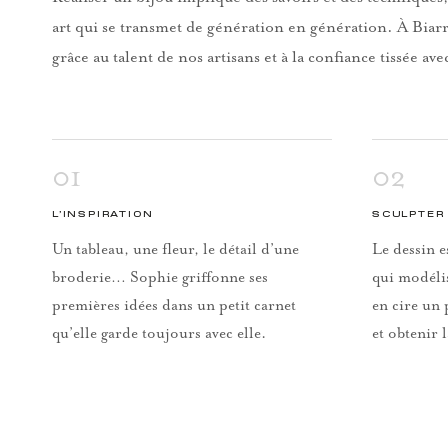
art qui se transmet de génération en génération. À Biarr
grâce au talent de nos artisans et à la confiance tissée ave
01
02
L’INSPIRATION
SCULPTER 
Un tableau, une fleur, le détail d’une
Le dessin e
broderie… Sophie griffonne ses
qui modéli
premières idées dans un petit carnet
en cire un 
qu’elle garde toujours avec elle.
et obtenir 