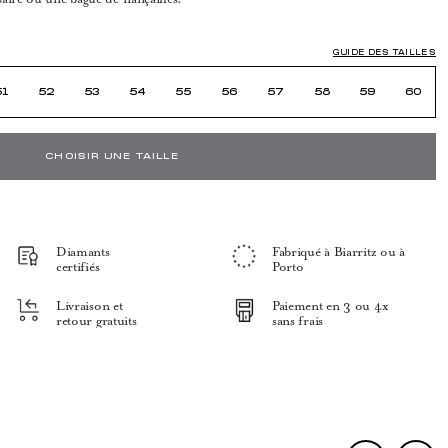
GUIDE DES TAILLES
51
52
53
54
55
56
57
58
59
60
CHOISIR UNE TAILLE
Diamants
Fabriqué à Biarritz ou à
certifiés
Porto
Livraison et
Paiement en 3 ou 4x
retour gratuits
sans frais