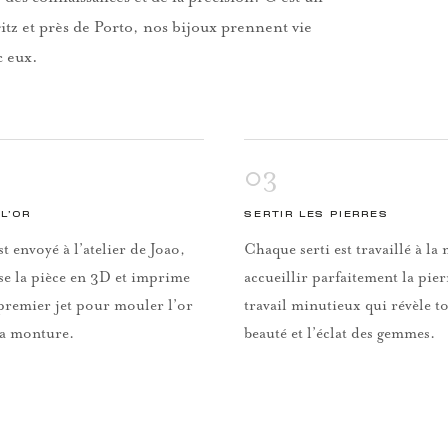
itz et près de Porto, nos bijoux prennent vie
c eux.
03
L’OR
SERTIR LES PIERRES
st envoyé à l’atelier de Joao,
Chaque serti est travaillé à l
se la pièce en 3D et imprime
accueillir parfaitement la pie
premier jet pour mouler l’or
travail minutieux qui révèle to
la monture.
beauté et l’éclat des gemmes.