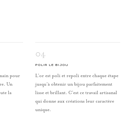
04
POLIR LE BIJOU
a main pour
L’or est poli et repoli entre chaque étape
rre. Un
jusqu’à obtenir un bijou parfaitement
ute la
lisse et brillant. C’est ce travail artisanal
qui donne aux créations leur caractère
unique.