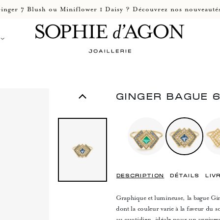
inger 7 Blush ou Miniflower 1 Daisy ? Découvrez nos nouveautés
GINGER BAGUE 
DESCRIPTION
DÉTAILS
LIV
Graphique et lumineuse, la bague Ging
dont la couleur varie à la faveur du so
au quotidien, idéale pour un annivers