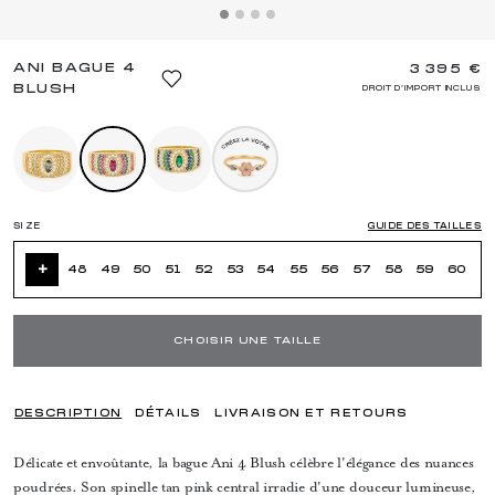
ANI BAGUE 4
3 395 €
BLUSH
DROIT D'IMPORT INCLUS
SIZE
GUIDE DES TAILLES
+
48
49
50
51
52
53
54
55
56
57
58
59
60
CHOISIR UNE TAILLE
DESCRIPTION
DÉTAILS
LIVRAISON ET RETOURS
Délicate et envoûtante, la bague Ani 4 Blush célèbre l'élégance des nuances
poudrées. Son spinelle tan pink central irradie d'une douceur lumineuse,