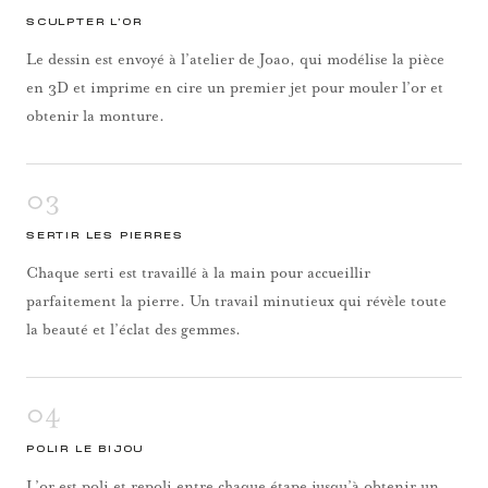
SCULPTER L’OR
Le dessin est envoyé à l’atelier de Joao, qui modélise la pièce
en 3D et imprime en cire un premier jet pour mouler l’or et
obtenir la monture.
03
SERTIR LES PIERRES
Chaque serti est travaillé à la main pour accueillir
parfaitement la pierre. Un travail minutieux qui révèle toute
la beauté et l’éclat des gemmes.
04
POLIR LE BIJOU
L’or est poli et repoli entre chaque étape jusqu’à obtenir un