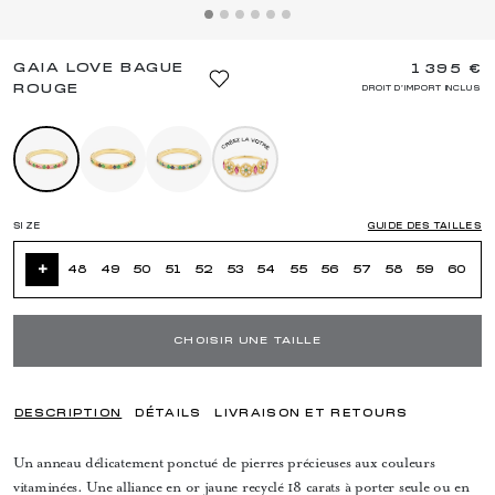
GAIA LOVE BAGUE
1 395 €
ROUGE
DROIT D'IMPORT INCLUS
SIZE
GUIDE DES TAILLES
+
48
49
50
51
52
53
54
55
56
57
58
59
60
CHOISIR UNE TAILLE
DESCRIPTION
DÉTAILS
LIVRAISON ET RETOURS
Un anneau délicatement ponctué de pierres précieuses aux couleurs
vitaminées. Une alliance en or jaune recyclé 18 carats à porter seule ou en