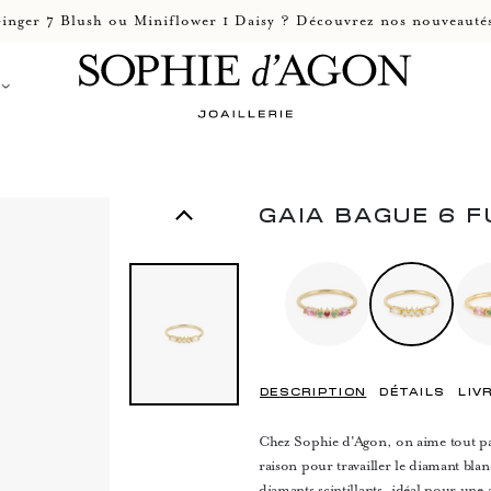
inger 7 Blush ou Miniflower 1 Daisy ? Découvrez nos nouveautés
GAIA BAGUE 6 
DESCRIPTION
DÉTAILS
LIV
Chez Sophie d'Agon, on aime tout part
raison pour travailler le diamant bl
diamants scintillants, idéal pour une 