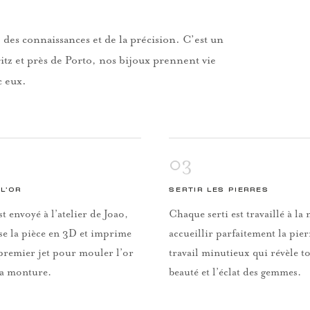
 des connaissances et de la précision. C’est un
itz et près de Porto, nos bijoux prennent vie
c eux.
03
L’OR
SERTIR LES PIERRES
st envoyé à l’atelier de Joao,
Chaque serti est travaillé à l
se la pièce en 3D et imprime
accueillir parfaitement la pie
premier jet pour mouler l’or
travail minutieux qui révèle to
la monture.
beauté et l’éclat des gemmes.