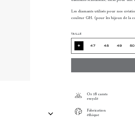
Les diamants utilisés pour nos création
couleur GH. (pour les bijoux de la c
TAILLE
+
47
48
49
50
Or 18 carats
recyclé
Fabrication
éthique