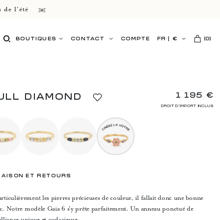
 de l'été
BOUTIQUES
CONTACT
COMPTE
FR
|
€
(
0
)
1 195 €
FULL DIAMOND
DROIT D'IMPORT INCLUS
RAISON ET RETOURS
iculièrement les pierres précieuses de couleur, il fallait donc une bonne
anc. Notre modèle Gaia 6 s'y prête parfaitement. Un anneau ponctué de
alliance unique et audacieuse.