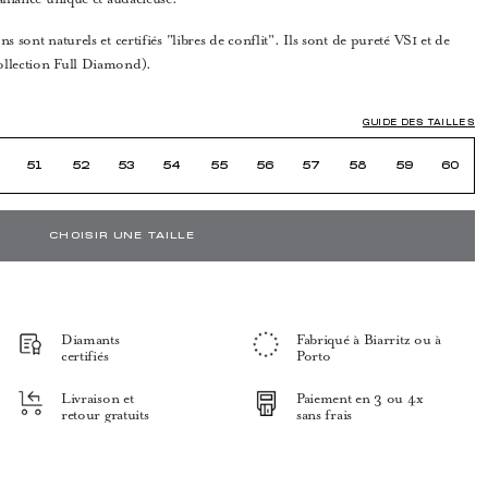
s sont naturels et certifiés "libres de conflit". Ils sont de pureté VS1 et de
ollection Full Diamond).
GUIDE DES TAILLES
51
52
53
54
55
56
57
58
59
60
CHOISIR UNE TAILLE
Diamants
Fabriqué à Biarritz ou à
certifiés
Porto
Livraison et
Paiement en 3 ou 4x
retour gratuits
sans frais