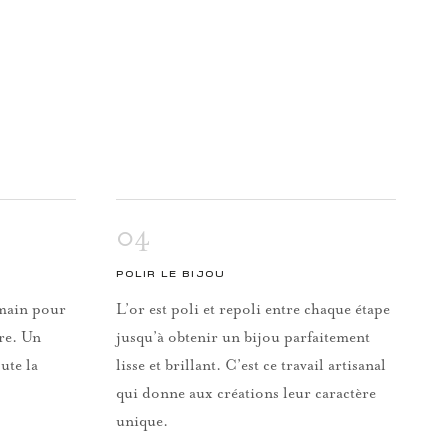
04
POLIR LE BIJOU
a main pour
L’or est poli et repoli entre chaque étape
rre. Un
jusqu’à obtenir un bijou parfaitement
ute la
lisse et brillant. C’est ce travail artisanal
qui donne aux créations leur caractère
unique.