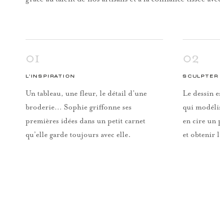
01
02
L’INSPIRATION
SCULPTER 
Un tableau, une fleur, le détail d’une
Le dessin e
broderie… Sophie griffonne ses
qui modéli
premières idées dans un petit carnet
en cire un 
qu’elle garde toujours avec elle.
et obtenir 