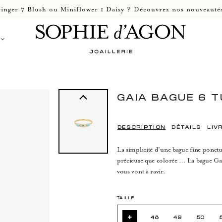
inger 7 Blush ou Miniflower 1 Daisy ? Découvrez nos nouveautés
GAIA BAGUE 6 
DESCRIPTION
DÉTAILS
LIV
La simplicité d’une bague fine ponctu
précieuse que colorée … La bague Gaia
vous vont à ravir.
TAILLE
+
48
49
50