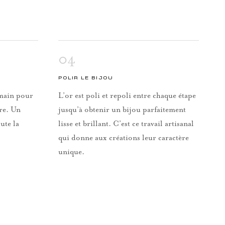
04
POLIR LE BIJOU
a main pour
L’or est poli et repoli entre chaque étape
rre. Un
jusqu’à obtenir un bijou parfaitement
ute la
lisse et brillant. C’est ce travail artisanal
qui donne aux créations leur caractère
unique.