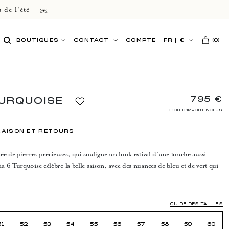
 de l'été
BOUTIQUES
CONTACT
COMPTE
FR
|
€
(
0
)
795 €
TURQUOISE
DROIT D'IMPORT INCLUS
RAISON ET RETOURS
ée de pierres précieuses, qui souligne un look estival d’une touche aussi
 6 Turquoise célèbre la belle saison, avec des nuances de bleu et de vert qui
GUIDE DES TAILLES
51
52
53
54
55
56
57
58
59
60