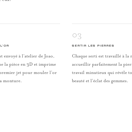
03
L’OR
SERTIR LES PIERRES
st envoyé à l’atelier de Joao,
Chaque serti est travaillé à l
se la pièce en 3D et imprime
accueillir parfaitement la pie
premier jet pour mouler l’or
travail minutieux qui révèle to
la monture.
beauté et l’éclat des gemmes.