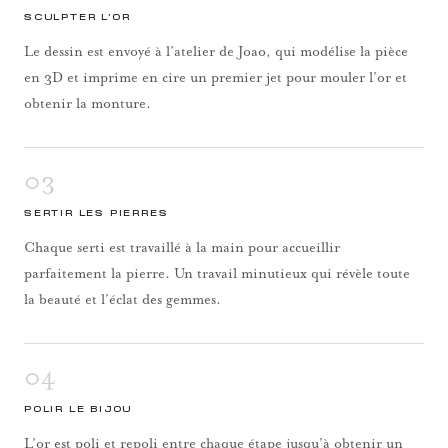
SCULPTER L’OR
Le dessin est envoyé à l’atelier de Joao, qui modélise la pièce
en 3D et imprime en cire un premier jet pour mouler l’or et
obtenir la monture.
03
SERTIR LES PIERRES
Chaque serti est travaillé à la main pour accueillir
parfaitement la pierre. Un travail minutieux qui révèle toute
la beauté et l’éclat des gemmes.
04
POLIR LE BIJOU
L’or est poli et repoli entre chaque étape jusqu’à obtenir un