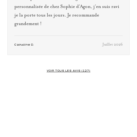
personnalisée de chez Sophie d’Agon, j’en suis ravi
je la porte tous les jours. Je recommande
grandement !
Juillet 2026
Capucine D.
VOIR TOUS LES AVIS (127)