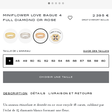
MINIFLOWER LOVE BAGUE 4
2 395 €
FULL DIAMOND OR ROSE
DROIT D'IMPORT INCLUS
TAILLE DE L’ANNEAU
GUIDE DES TAILLES
+
48
49
50
51
52
53
54
55
56
57
58
59
60
CHOISIR UNE TAILLE
DESCRIPTION
DÉTAILS
LIVRAISON ET RETOURS
Un anneau étincelant et dentelé en or rose recyclé 18 carats, sublimé par
l’éclat de 15 diamants blancs formant une fleur.