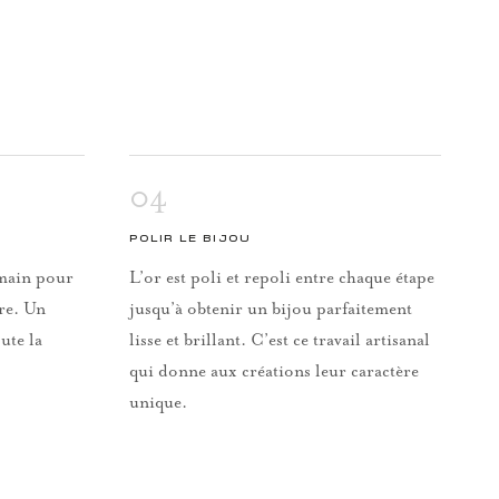
04
POLIR LE BIJOU
a main pour
L’or est poli et repoli entre chaque étape
rre. Un
jusqu’à obtenir un bijou parfaitement
ute la
lisse et brillant. C’est ce travail artisanal
qui donne aux créations leur caractère
unique.