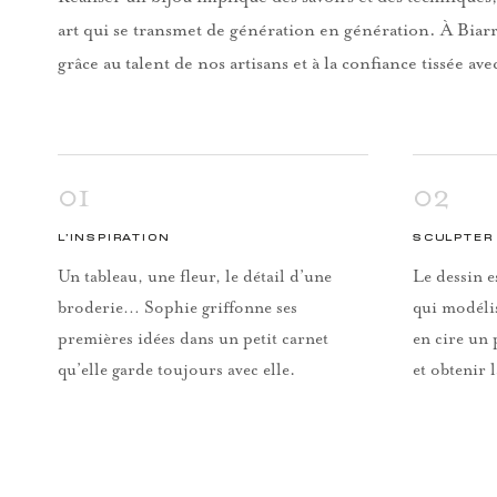
art qui se transmet de génération en génération. À Biarr
grâce au talent de nos artisans et à la confiance tissée ave
01
02
L’INSPIRATION
SCULPTER 
Un tableau, une fleur, le détail d’une
Le dessin e
broderie… Sophie griffonne ses
qui modéli
premières idées dans un petit carnet
en cire un 
qu’elle garde toujours avec elle.
et obtenir 