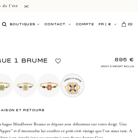
 de l'été
BOUTIQUES
CONTACT
COMPTE
FR
|
€
(
0
)
895 €
GUE 1 BRUME
DROIT D'IMPORT INCLUS
RAISON ET RETOURS
a bague Miniflower Brume se dépose avec délicatesse sur votre doigt. Une
Pepper" et d’émeraudes lui confère ce petit côté vintage que l'on aime tant. A
ès bien à un simple jonc ou associée à une de nos bagues Gaia.