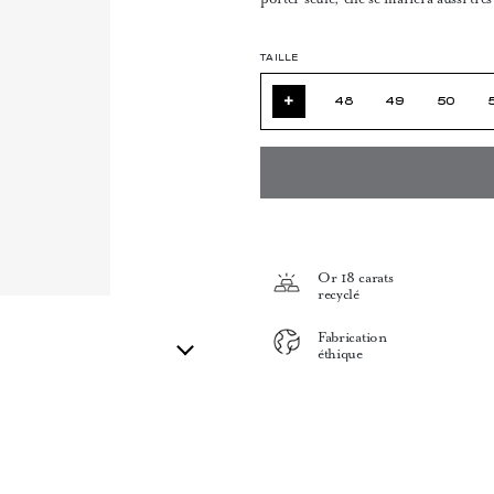
TAILLE
+
48
49
50
Or 18 carats
recyclé
Fabrication
éthique