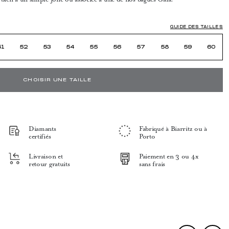
GUIDE DES TAILLES
51
52
53
54
55
56
57
58
59
60
CHOISIR UNE TAILLE
Diamants
Fabriqué à Biarritz ou à
certifiés
Porto
Livraison et
Paiement en 3 ou 4x
retour gratuits
sans frais