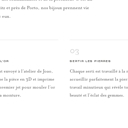
itz et près de Porto, nos bijoux prennent vie
c eux.
03
L’OR
SERTIR LES PIERRES
st envoyé à l’atelier de Joao,
Chaque serti est travaillé à l
se la pièce en 3D et imprime
accueillir parfaitement la pie
premier jet pour mouler l’or
travail minutieux qui révèle to
la monture.
beauté et l’éclat des gemmes.