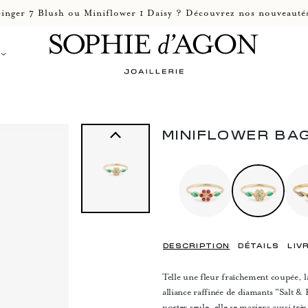
inger 7 Blush ou Miniflower 1 Daisy ? Découvrez nos nouveautés
MINIFLOWER BA
DESCRIPTION
DÉTAILS
LIV
Telle une fleur fraîchement coupée, l
alliance raffinée de diamants "Salt & 
porter seule, elle se mariera aussi tr