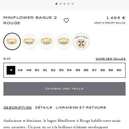
MINIFLOWER BAGUE 2
1 495 €
ROUGE
DROIT D'IMPORT INCLUS
SIZE
GUIDE DES TAILLES
+
48
49
50
51
52
53
54
55
56
57
58
59
60
CHOISIR UNE TAILLE
DESCRIPTION
DÉTAILS
LIVRAISON ET RETOURS
Audacieuse et féminine, la bague Miniflower 2 Rouge habille votre main
avec caractère. Un jonc en or à la brillance éclatante enveloppant