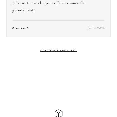
je la porte tous les jours. Je recommande
grandement !
Juillet 2026
Capucine D.
VOIR TOUS LES AVIS (127)