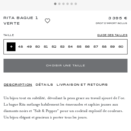
RITA BAGUE 1
3 395 €
VERTE
DROIT D'IMPORT INCLUS
TAILLE
GUIDE DES TAILLES
+
48
49
50
51
52
53
54
55
56
57
58
59
60
CHOISIR UNE TAILLE
DESCRIPTION
DÉTAILS
LIVRAISON ET RETOURS
Un bijou tout en subtilité, dévoilant la peau grace au travail ajouré de l'or.
La bague Rita mélange habilement les émeraudes et saphirs jaunes aux
diamants noirs et "Salt & Pepper" pour un cocktail explosif de couleurs.
Un bijou élégant et gracieux à porter tous les jours.