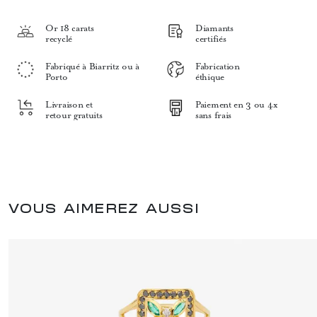
Or 18 carats
Diamants
recyclé
certifiés
Fabriqué à Biarritz ou à
Fabrication
Porto
éthique
Livraison et
Paiement en 3 ou 4x
retour gratuits
sans frais
VOUS AIMEREZ AUSSI