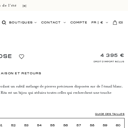
 de l'été
BOUTIQUES
CONTACT
COMPTE
FR
|
€
(
0
)
4 395 €
OSE
DROIT D'IMPORT INCLUS
RAISON ET RETOURS
oilant un subtil mélange de pierres précieuses disposées sur de l’émail blanc.
 Rita est un bijou qui séduira toutes celles qui recherchent une touche
GUIDE DES TAILLES
51
52
53
54
55
56
57
58
59
60