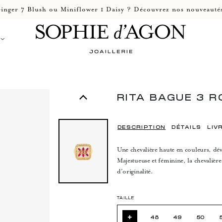
inger 7 Blush ou Miniflower 1 Daisy ? Découvrez nos nouveautés
RITA BAGUE 3 R
DESCRIPTION
DÉTAILS
LIV
Une chevalière haute en couleurs, dév
Majestueuse et féminine, la chevalière
d’originalité.
TAILLE
+
48
49
50