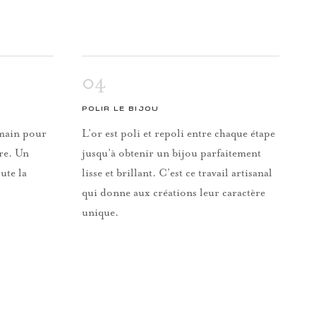
04
POLIR LE BIJOU
a main pour
L’or est poli et repoli entre chaque étape
rre. Un
jusqu’à obtenir un bijou parfaitement
ute la
lisse et brillant. C’est ce travail artisanal
qui donne aux créations leur caractère
unique.