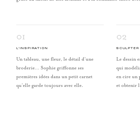
01
02
L’INSPIRATION
SCULPTER 
Un tableau, une fleur, le détail d’une
Le dessin e
broderie… Sophie griffonne ses
qui modéli
premières idées dans un petit carnet
en cire un 
qu’elle garde toujours avec elle.
et obtenir 