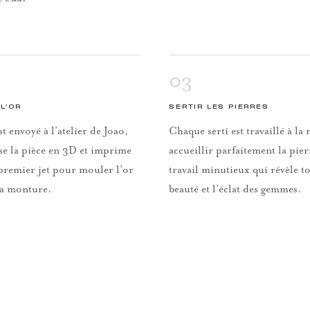
03
L’OR
SERTIR LES PIERRES
st envoyé à l’atelier de Joao,
Chaque serti est travaillé à l
se la pièce en 3D et imprime
accueillir parfaitement la pie
premier jet pour mouler l’or
travail minutieux qui révèle to
la monture.
beauté et l’éclat des gemmes.