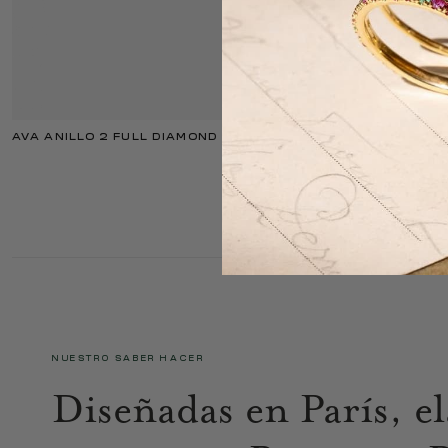
AVA ANILLO 2 FULL DIAMOND
NUESTRO SABER HACER
Diseñadas en París, e