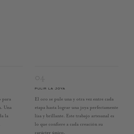
04
PULIR LA JOYA
o para
El oro se pule una y otra vez entre cada
n. Una
etapa hasta lograr una joya perfectamente
da la
lisa y brillante. Este trabajo artesanal es
.
lo que confiere a cada creación su
carácter único.