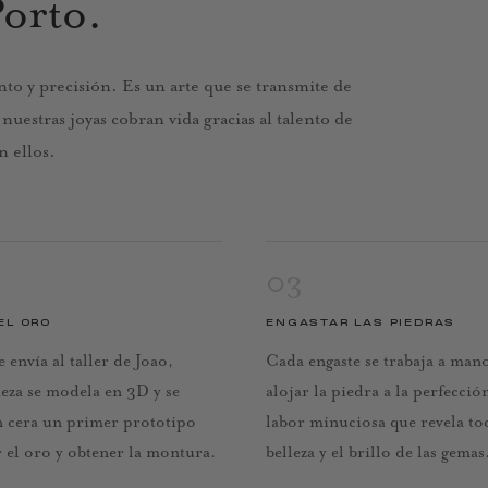
Porto.
to y precisión. Es un arte que se transmite de
uestras joyas cobran vida gracias al talento de
n ellos.
03
EL ORO
ENGASTAR LAS PIEDRAS
e envía al taller de Joao,
Cada engaste se trabaja a man
eza se modela en 3D y se
alojar la piedra a la perfecció
 cera un primer prototipo
labor minuciosa que revela to
 el oro y obtener la montura.
belleza y el brillo de las gemas