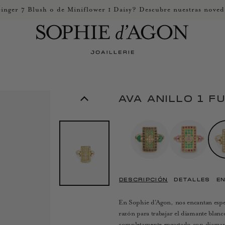
inger 7 Blush o de Miniflower 1 Daisy? Descubre nuestras noved
AVA ANILLO 1 F
DESCRIPCIÓN
DETALLES
EN
En Sophie d'Agon, nos encantan espec
razón para trabajar el diamante blanc
completamente engastado con diamantes