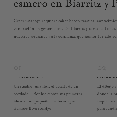
esmero en Biarritz y 
Crear una joya requiere saber hacer, técnica, conocimien
generación en generación. En Biarritz y cerca de Porto, n
nuestros artesanos y a la confianza que hemos forjado co
01
02
LA INSPIRACIÓN
ESCULPIR 
Un cuadro, una flor, el detalle de un
El dibujo s
bordado… Sophie esboza sus primeras
donde la pi
ideas en un pequeño cuaderno que
imprime en
siempre lleva consigo.
para fundir