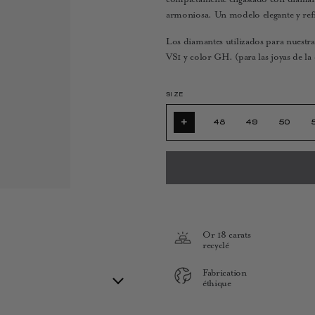
armoniosa. Un modelo elegante y re
Los diamantes utilizados para nuestras
VS1 y color GH. (para las joyas de l
SIZE
+
48
49
50
Or 18 carats
recyclé
Fabrication
éthique