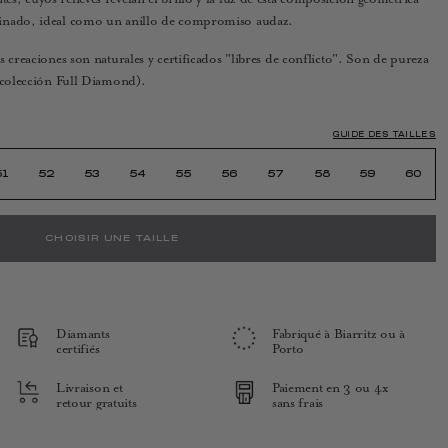
finado, ideal como un anillo de compromiso audaz.
 creaciones son naturales y certificados "libres de conflicto". Son de pureza
a colección Full Diamond).
GUIDE DES TAILLES
51
52
53
54
55
56
57
58
59
60
CHOISIR UNE TAILLE
Diamants
Fabriqué à Biarritz ou à
certifiés
Porto
Livraison et
Paiement en 3 ou 4x
retour gratuits
sans frais