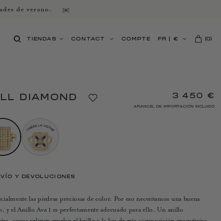
ades de verano.
TIENDAS
CONTACT
COMPTE
FR
|
€
(
0
)
3 450 €
ULL DIAMOND
ARANCEL DE IMPORTACIÓN INCLUIDO
VÍO Y DEVOLUCIONES
ialmente las piedras preciosas de color. Por eso necesitamos una buena
o, y el Anillo Ava 1 es perfectamente adecuado para ello. Un anillo
, cuyos relieves revelan el brillo y la luz de esta composición geométrica