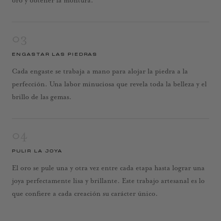
oro y obtener la montura.
03
ENGASTAR LAS PIEDRAS
Cada engaste se trabaja a mano para alojar la piedra a la
perfección. Una labor minuciosa que revela toda la belleza y el
brillo de las gemas.
04
PULIR LA JOYA
El oro se pule una y otra vez entre cada etapa hasta lograr una
joya perfectamente lisa y brillante. Este trabajo artesanal es lo
que confiere a cada creación su carácter único.