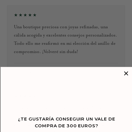
★★★★★
Una boutique preciosa con joyas refinadas, una
cálida acogida y excelentes consejos personalizados.
Todo ello me reafirmó en mi elección del anillo de
compromiso. ¡Volveré sin duda!
Septiembre de 2024
Jacky HENG
★★★★★
¡Una experiencia absolutamente maravillosa! He
comprado varias piezas en esta joyería y estoy
¿TE GUSTARÍA CONSEGUIR UN VALE DE
encantada con la calidad, el diseño y el cuidado
COMPRA DE 300 EUROS?