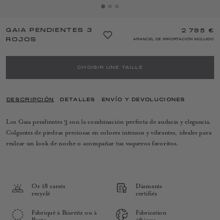
GAIA PENDIENTES 3
2 795 €
ROJOS
ARANCEL DE IMPORTACIÓN INCLUIDO
CHOISIR UNE TAILLE
DESCRIPCIÓN
DETALLES
ENVÍO Y DEVOLUCIONES
Los Gaia pendientes 3 son la combinación perfecta de audacia y elegancia.
Colgantes de piedras preciosas en colores intensos y vibrantes, ideales para
realzar un look de noche o acompañar tus vaqueros favoritos.
Or 18 carats
Diamants
recyclé
certifiés
Fabriqué à Biarritz ou à
Fabrication
Porto
éthique