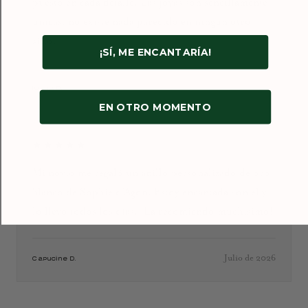
puesto en cada detalle. Las joyas son sencillamente
únicas: no existe nada parecido en ningún otro
sitio.
¡SÍ, ME ENCANTARÍA!
Enero de 2026
Ioana D.
EN OTRO MOMENTO
★★★★★
Mi novio me regaló un anillo personalizado de oro
blanco de Sophie d’Agon. Estoy encantada con él y
lo llevo todos los días. ¡La recomiendo muchísimo!
Julio de 2026
Capucine D.