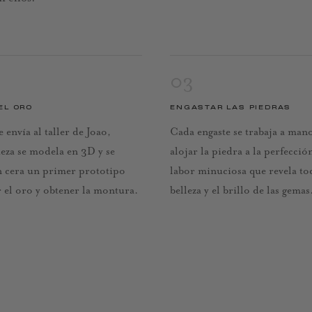
03
EL ORO
ENGASTAR LAS PIEDRAS
e envía al taller de Joao,
Cada engaste se trabaja a man
eza se modela en 3D y se
alojar la piedra a la perfecció
 cera un primer prototipo
labor minuciosa que revela to
 el oro y obtener la montura.
belleza y el brillo de las gemas