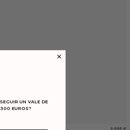
SEGUIR UN VALE DE
 300 EUROS?
2 595 €
G