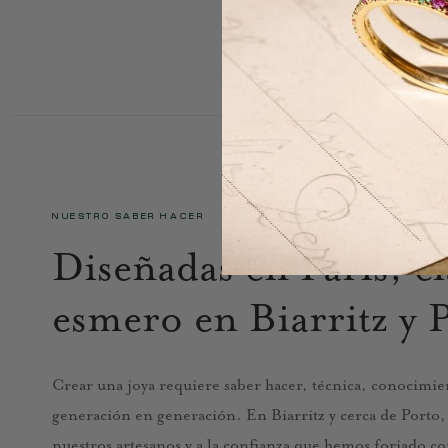
NUESTRO SABER HACER
Diseñadas en París, e
esmero en Biarritz y 
Crear una joya requiere saber hacer, técnica, conocimien
generación en generación. En Biarritz y cerca de Porto, n
nuestros artesanos y a la confianza que hemos forjado co