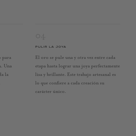
04
PULIR LA JOYA
o para
El oro se pule una y otra vez entre cada
n. Una
etapa hasta lograr una joya perfectamente
da la
lisa y brillante. Este trabajo artesanal es
.
lo que confiere a cada creación su
carácter único.