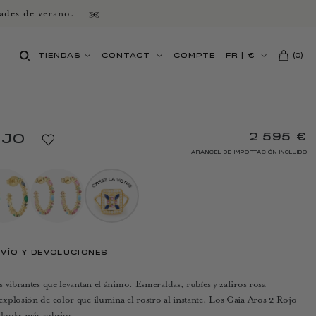
ades de verano.
TIENDAS
CONTACT
COMPTE
FR
|
€
(
0
)
2 595 €
OJO
ARANCEL DE IMPORTACIÓN INCLUIDO
VÍO Y DEVOLUCIONES
 vibrantes que levantan el ánimo. Esmeraldas, rubíes y zafiros rosa
xplosión de color que ilumina el rostro al instante. Los Gaia Aros 2 Rojo
 looks más sobrios.