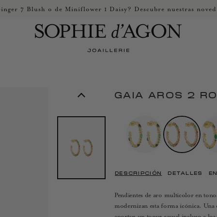
inger 7 Blush o de Miniflower 1 Daisy? Descubre nuestras noved
GAIA AROS 2 R
DESCRIPCIÓN
DETALLES
EN
Pendientes de aro multicolor en tonos
modernizan esta forma icónica. Una e
aportan un toque casual incluso a los