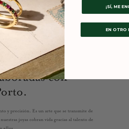
¡SÍ, ME E
EN OTRO
laboradas con
Porto.
to y precisión. Es un arte que se transmite de
uestras joyas cobran vida gracias al talento de
n ellos.