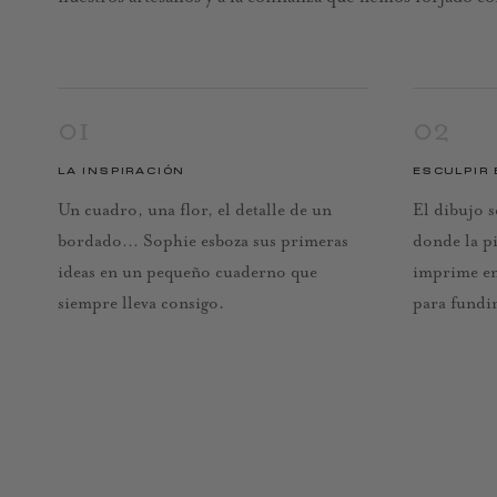
01
02
LA INSPIRACIÓN
ESCULPIR 
Un cuadro, una flor, el detalle de un
El dibujo s
bordado… Sophie esboza sus primeras
donde la pi
ideas en un pequeño cuaderno que
imprime en
siempre lleva consigo.
para fundir