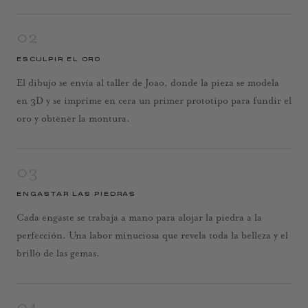
02
ESCULPIR EL ORO
El dibujo se envía al taller de Joao, donde la pieza se modela
en 3D y se imprime en cera un primer prototipo para fundir el
oro y obtener la montura.
03
ENGASTAR LAS PIEDRAS
Cada engaste se trabaja a mano para alojar la piedra a la
perfección. Una labor minuciosa que revela toda la belleza y el
brillo de las gemas.
04