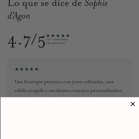
Lo que se dice de
Sophie
d'Agon
4.7/5
★★★★★
127 OPINIONES
TRUSTPILOT
★★★★★
Una boutique preciosa con joyas refinadas, una
cálida acogida y excelentes consejos personalizados.
Todo ello me reafirmó en mi elección del anillo de
compromiso. ¡Volveré sin duda!
Septiembre de 2024
Jacky HENG