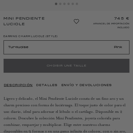
MINI PENDIENTE
745 €
LUCIOLE
ARANCEL DE IMPORTACIÓN
INCLUIDO
EARRING CHARM LUCIOLE (STYLE)
Turquoise
Pink
CHOISIR UNE TAILLE
DESCRIPCIÓN
DETALLES
ENVÍO Y DEVOLUCIONES
Ligero y delicado, el Mini Pendiente Luciole consta de un fino aro y un
charm precioso con forma de luciérnaga. El toque justo de color para el
uso diario, ideal para adornar el lóbulo o el cartílago. Disponible en 2
colores. Descubre la colección Mini Pendientes, joyería colorida para
combinar, emparejar y multiplicar. Elige entre nuestros charms
disponibles en 9 formas y en una gama infinita de colores, con o sin aro,