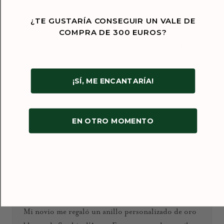
¿TE GUSTARÍA CONSEGUIR UN VALE DE
★★★★★
COMPRA DE 300 EUROS?
¡Una experiencia absolutamente maravillosa! He
comprado varias piezas en esta joyería y estoy
encantada con la calidad, el diseño y el cuidado
¡SÍ, ME ENCANTARÍA!
puesto en cada detalle. Las joyas son sencillamente
únicas: no existe nada parecido en ningún otro
sitio.
EN OTRO MOMENTO
Enero de 2026
Ioana D.
★★★★★
Mi novio me regaló un anillo personalizado de oro