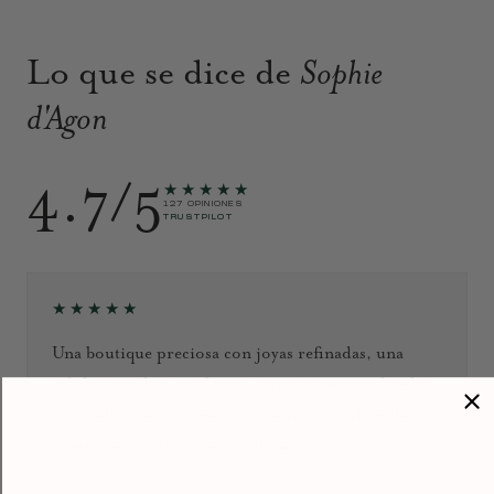
Lo que se dice de
Sophie
d'Agon
4.7/5
★★★★★
127 OPINIONES
TRUSTPILOT
★★★★★
Una boutique preciosa con joyas refinadas, una
cálida acogida y excelentes consejos personalizados.
Todo ello me reafirmó en mi elección del anillo de
compromiso. ¡Volveré sin duda!