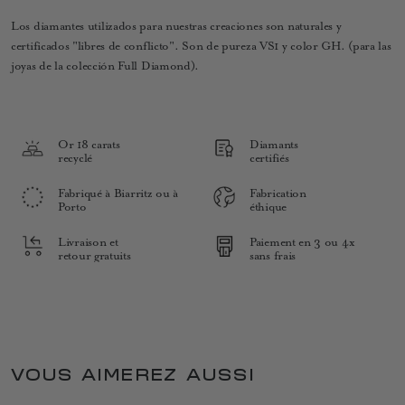
Los diamantes utilizados para nuestras creaciones son naturales y
certificados "libres de conflicto". Son de pureza VS1 y color GH. (para las
joyas de la colección Full Diamond).
Or 18 carats
Diamants
recyclé
certifiés
Fabriqué à Biarritz ou à
Fabrication
Porto
éthique
Livraison et
Paiement en 3 ou 4x
retour gratuits
sans frais
VOUS AIMEREZ AUSSI