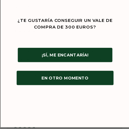
Septiembre de 2024
Jacky HENG
¿TE GUSTARÍA CONSEGUIR UN VALE DE
COMPRA DE 300 EUROS?
★★★★★
¡Una experiencia absolutamente maravillosa! He
comprado varias piezas en esta joyería y estoy
¡SÍ, ME ENCANTARÍA!
encantada con la calidad, el diseño y el cuidado
puesto en cada detalle. Las joyas son sencillamente
únicas: no existe nada parecido en ningún otro
EN OTRO MOMENTO
sitio.
Enero de 2026
Ioana D.
★★★★★