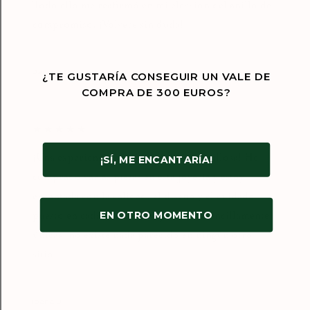
Todo ello me reafirmó en mi elección del anillo de
compromiso. ¡Volveré sin duda!
Septiembre de 2024
¿TE GUSTARÍA CONSEGUIR UN VALE DE
Jacky HENG
COMPRA DE 300 EUROS?
★★★★★
¡Una experiencia absolutamente maravillosa! He
¡SÍ, ME ENCANTARÍA!
comprado varias piezas en esta joyería y estoy
encantada con la calidad, el diseño y el cuidado
EN OTRO MOMENTO
puesto en cada detalle. Las joyas son sencillamente
únicas: no existe nada parecido en ningún otro
sitio.
Enero de 2026
Ioana D.