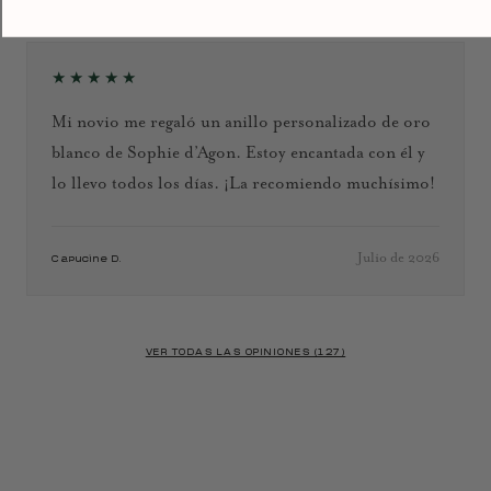
★★★★★
Mi novio me regaló un anillo personalizado de oro
blanco de Sophie d’Agon. Estoy encantada con él y
lo llevo todos los días. ¡La recomiendo muchísimo!
Julio de 2026
Capucine D.
VER TODAS LAS OPINIONES (127)