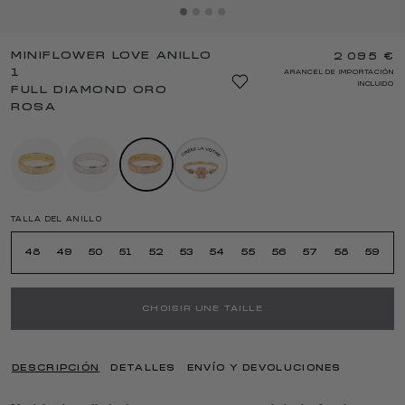
MINIFLOWER LOVE ANILLO
2 095 €
1
ARANCEL DE IMPORTACIÓN
INCLUIDO
FULL DIAMOND ORO
ROSA
TALLA DEL ANILLO
48
49
50
51
52
53
54
55
56
57
58
59
6
CHOISIR UNE TAILLE
DESCRIPCIÓN
DETALLES
ENVÍO Y DEVOLUCIONES