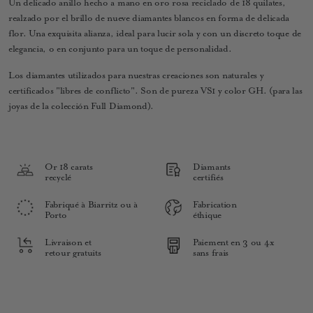
Un delicado anillo hecho a mano en oro rosa reciclado de 18 quilates,
realzado por el brillo de nueve diamantes blancos en forma de delicada
flor. Una exquisita alianza, ideal para lucir sola y con un discreto toque de
elegancia, o en conjunto para un toque de personalidad.
Los diamantes utilizados para nuestras creaciones son naturales y
certificados "libres de conflicto". Son de pureza VS1 y color GH. (para las
joyas de la colección Full Diamond).
Or 18 carats
Diamants
recyclé
certifiés
Fabriqué à Biarritz ou à
Fabrication
Porto
éthique
Livraison et
Paiement en 3 ou 4x
retour gratuits
sans frais