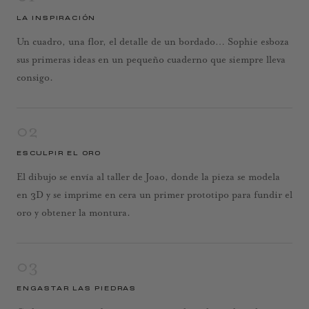
LA INSPIRACIÓN
Un cuadro, una flor, el detalle de un bordado… Sophie esboza
sus primeras ideas en un pequeño cuaderno que siempre lleva
consigo.
02
ESCULPIR EL ORO
El dibujo se envía al taller de Joao, donde la pieza se modela
en 3D y se imprime en cera un primer prototipo para fundir el
oro y obtener la montura.
03
ENGASTAR LAS PIEDRAS