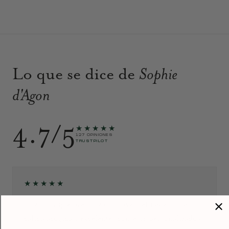
Lo que se dice de
Sophie
d'Agon
4.7/5
★★★★★
127 OPINIONES
TRUSTPILOT
★★★★★
Una boutique preciosa con joyas refinadas, una
cálida acogida y excelentes consejos personalizados.