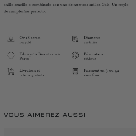
anillo sencillo o combinado con uno de nuestros anillos Gaia. Un regalo
de cumpleaños perfecto.
Or 18 carats
Diamants
recyclé
certifiés
Fabriqué à Biarritz ou à
Fabrication
Porto
éthique
Livraison et
Paiement en 3 ou 4x
retour gratuits
sans frais
VOUS AIMEREZ AUSSI