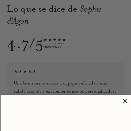
Lo que se dice de
Sophie
d'Agon
4.7/5
★★★★★
127 OPINIONES
TRUSTPILOT
★★★★★
Una boutique preciosa con joyas refinadas, una
cálida acogida y excelentes consejos personalizados.
Todo ello me reafirmó en mi elección del anillo de
compromiso. ¡Volveré sin duda!
Septiembre de 2024
Jacky HENG