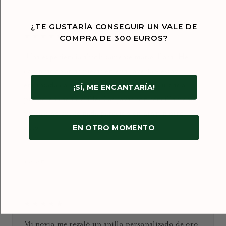
¿TE GUSTARÍA CONSEGUIR UN VALE DE
★★★★★
COMPRA DE 300 EUROS?
¡Una experiencia absolutamente maravillosa! He
comprado varias piezas en esta joyería y estoy
encantada con la calidad, el diseño y el cuidado
¡SÍ, ME ENCANTARÍA!
puesto en cada detalle. Las joyas son sencillamente
únicas: no existe nada parecido en ningún otro
sitio.
EN OTRO MOMENTO
Enero de 2026
Ioana D.
★★★★★
Mi novio me regaló un anillo personalizado de oro