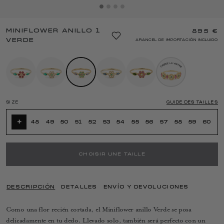
MINIFLOWER ANILLO 1
895 €
VERDE
ARANCEL DE IMPORTACIÓN INCLUIDO
SIZE
GUIDE DES TAILLES
+
48
49
50
51
52
53
54
55
56
57
58
59
60
CHOISIR UNE TAILLE
DESCRIPCIÓN
DETALLES
ENVÍO Y DEVOLUCIONES
Como una flor recién cortada, el Miniflower anillo Verde se posa
delicadamente en tu dedo. Llevado solo, también será perfecto con un