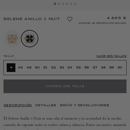
4 895 €
SELENE ANILLO 1 NUIT
ARANCEL DE IMPORTACIÓN INCLUIDO
TAILLE
GUIDE DES TAILLES
+
48
49
50
51
52
53
54
55
56
57
58
59
60
CHOISIR UNE TAILLE
DESCRIPCIÓN
DETALLES
ENVÍO Y DEVOLUCIONES
El Selene Anillo 1 Nuit es una oda al misterio y la serenidad de la noche,
cuando de repente todo se vuelve calma y silencio.Entre un nuevo material