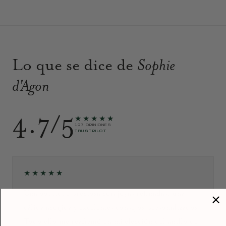
Lo que se dice de
Sophie
d'Agon
4.7/5
★★★★★
127 OPINIONES
TRUSTPILOT
★★★★★
Una boutique preciosa con joyas refinadas, una
cálida acogida y excelentes consejos personalizados.
Todo ello me reafirmó en mi elección del anillo de