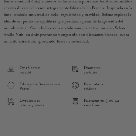
(en este caso, el ónix) y nuevos volúmenes, exploramos territorios inéditos
a través de esta colección íntegramente fabricada en Francia. Inspirada en la
luna, símbolo universal de ciclo, regularidad y suavidad, Selene explora la
idea de un punto de equilibrio que perdura a pesar de la agitación del
mundo actual. Concebido como un talismán protector, nuestro Selene
Anillo Nuit, en ónix profundo y engastado con diamantes blancos, evoca
un cielo estrellado, aportando fuerza y serenidad.
Or 18 carats
Diamants
recyclé
certifiés
Fabriqué à Biarritz ou à
Fabrication
Porto
éthique
Livraison et
Paiement en 3 ou 4x
retour gratuits
sans frais