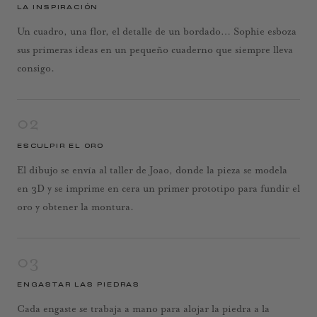
LA INSPIRACIÓN
Un cuadro, una flor, el detalle de un bordado… Sophie esboza
sus primeras ideas en un pequeño cuaderno que siempre lleva
consigo.
02
ESCULPIR EL ORO
El dibujo se envía al taller de Joao, donde la pieza se modela
en 3D y se imprime en cera un primer prototipo para fundir el
oro y obtener la montura.
03
ENGASTAR LAS PIEDRAS
Cada engaste se trabaja a mano para alojar la piedra a la