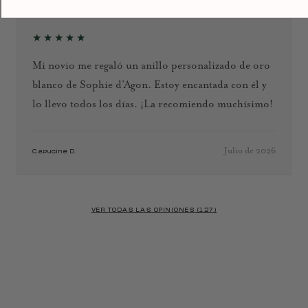
★★★★★
Mi novio me regaló un anillo personalizado de oro
blanco de Sophie d’Agon. Estoy encantada con él y
lo llevo todos los días. ¡La recomiendo muchísimo!
Julio de 2026
Capucine D.
VER TODAS LAS OPINIONES (127)