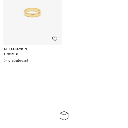
ALLIANCE 3
1 395 €
(+
2
couleur
s
)