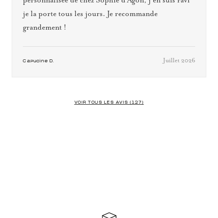
personnalisée de chez Sophie d’Agon, j’en suis ravi
je la porte tous les jours. Je recommande
grandement !
Juillet 2026
Capucine D.
VOIR TOUS LES AVIS (127)