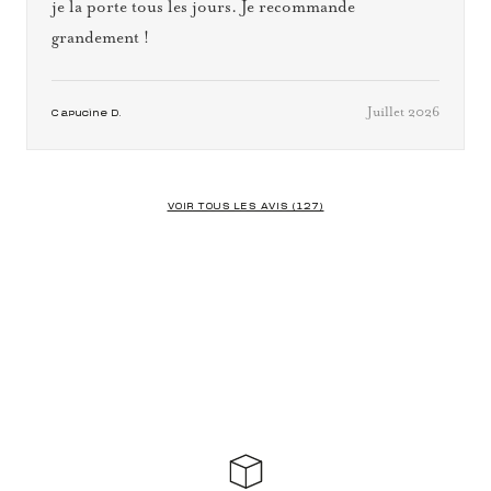
je la porte tous les jours. Je recommande
grandement !
Juillet 2026
Capucine D.
VOIR TOUS LES AVIS (127)