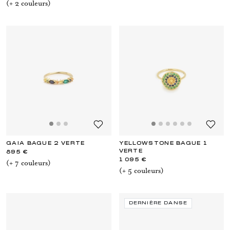
(+
2
couleur
s
)
GAIA BAGUE 2 VERTE
YELLOWSTONE BAGUE 1
VERTE
895 €
1 095 €
(+
7
couleur
s
)
(+
5
couleur
s
)
DERNIÈRE DANSE