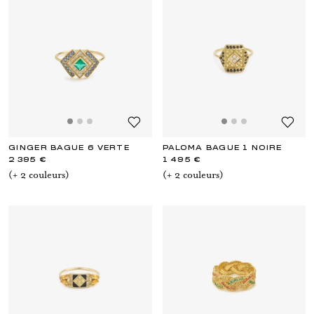
GINGER BAGUE 6 VERTE
PALOMA BAGUE 1 NOIRE
2 395 €
1 495 €
(+
2
couleur
s
)
(+
2
couleur
s
)