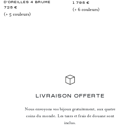
D'OREILLES 4 BRUME
1 795 €
725 €
(+
6
couleur
s
)
(+
5
couleur
s
)
LIVRAISON OFFERTE
Nous envoyons vos bijoux gratuitement, aux quatre
coins du monde. Les taxes et frais de douane sont
inclus.