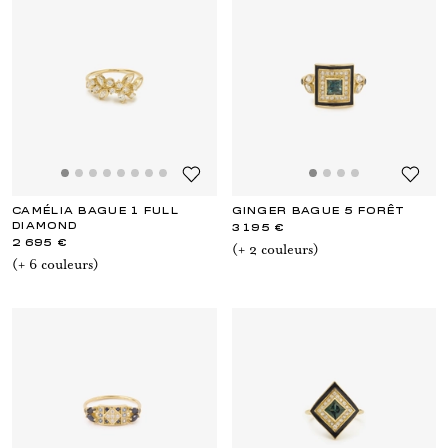
CAMÉLIA BAGUE 1 FULL
GINGER BAGUE 5 FORÊT
DIAMOND
3 195 €
2 695 €
(+
2
couleur
s
)
(+
6
couleur
s
)