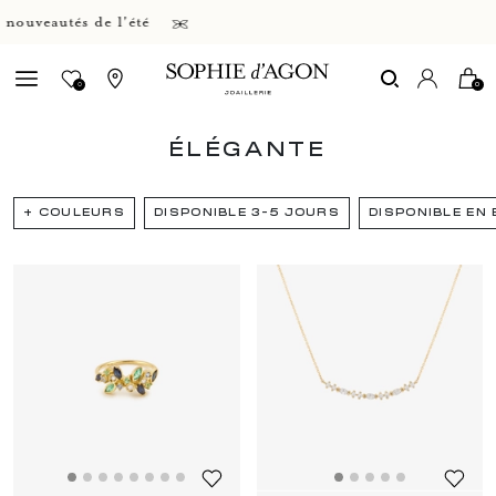
eautés de l'été
0
0
ÉLÉGANTE
+
COULEURS
DISPONIBLE 3-5 JOURS
DISPONIBLE EN
Page
1
Page
2
Page
3
Page
4